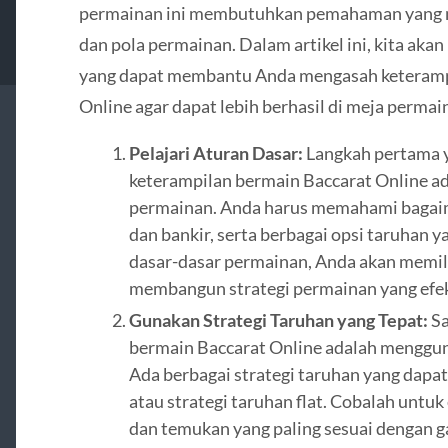
permainan ini membutuhkan pemahaman yang me
dan pola permainan. Dalam artikel ini, kita aka
yang dapat membantu Anda mengasah keteramp
Online agar dapat lebih berhasil di meja permai
Pelajari Aturan Dasar:
Langkah pertama 
keterampilan bermain Baccarat Online a
permainan. Anda harus memahami bagaim
dan bankir, serta berbagai opsi taruhan
dasar-dasar permainan, Anda akan memili
membangun strategi permainan yang efek
Gunakan Strategi Taruhan yang Tepat:
Sa
bermain Baccarat Online adalah mengguna
Ada berbagai strategi taruhan yang dapat 
atau strategi taruhan flat. Cobalah untu
dan temukan yang paling sesuai dengan 