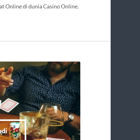
t Online di dunia Casino Online.