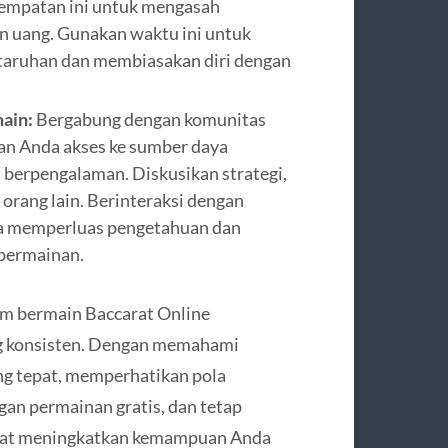
empatan ini untuk mengasah
an uang. Gunakan waktu ini untuk
 taruhan dan membiasakan diri dengan
ain:
Bergabung dengan komunitas
an Anda akses ke sumber daya
berpengalaman. Diskusikan strategi,
 orang lain. Berinteraksi dengan
a memperluas pengetahuan dan
permainan.
m bermain Baccarat Online
ng konsisten. Dengan memahami
ng tepat, memperhatikan pola
gan permainan gratis, dan tetap
pat meningkatkan kemampuan Anda