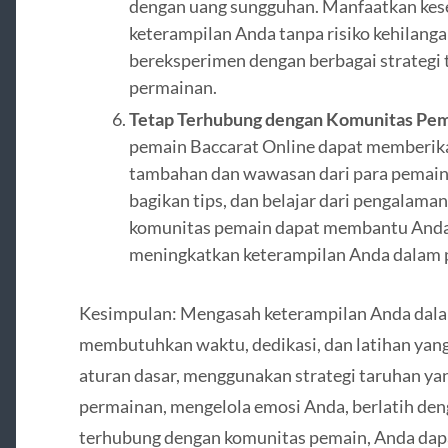
dengan uang sungguhan. Manfaatkan kes
keterampilan Anda tanpa risiko kehilang
bereksperimen dengan berbagai strategi
permainan.
Tetap Terhubung dengan Komunitas Pem
pemain Baccarat Online dapat memberik
tambahan dan wawasan dari para pemain 
bagikan tips, dan belajar dari pengalaman
komunitas pemain dapat membantu And
meningkatkan keterampilan Anda dalam 
Kesimpulan: Mengasah keterampilan Anda dala
membutuhkan waktu, dedikasi, dan latihan ya
aturan dasar, menggunakan strategi taruhan ya
permainan, mengelola emosi Anda, berlatih den
terhubung dengan komunitas pemain, Anda da