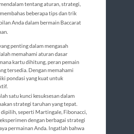
ndalam tentang aturan, strategi,
n membahas beberapa tips dan trik
ilan Anda dalam bermain Baccarat
nan.
yang penting dalam mengasah
dalah memahami aturan dasar
ana kartu dihitung, peran pemain
 yang tersedia. Dengan memahami
ki pondasi yang kuat untuk
tif.
lah satu kunci kesuksesan dalam
kan strategi taruhan yang tepat.
dipilih, seperti Martingale, Fibonacci,
k eksperimen dengan berbagai strategi
gaya permainan Anda. Ingatlah bahwa