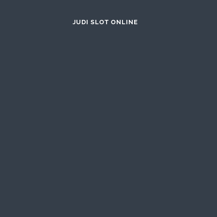
JUDI SLOT ONLINE