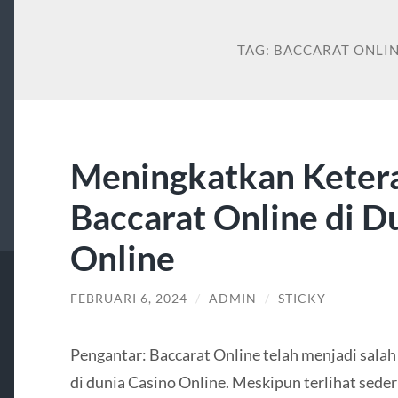
TAG:
BACCARAT ONLIN
Meningkatkan Keter
Baccarat Online di D
Online
FEBRUARI 6, 2024
/
ADMIN
/
STICKY
Pengantar: Baccarat Online telah menjadi salah
di dunia Casino Online. Meskipun terlihat sed