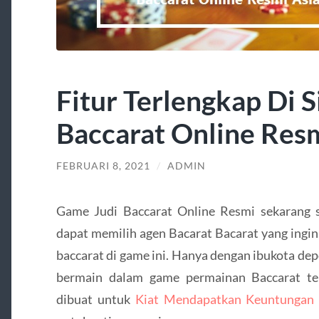
Fitur Terlengkap Di S
Baccarat Online Resm
FEBRUARI 8, 2021
/
ADMIN
Game Judi Baccarat Online Resmi sekarang 
dapat memilih agen Bacarat Bacarat yang ingi
baccarat di game ini. Hanya dengan ibukota dep
bermain dalam game permainan Baccarat tep
dibuat untuk
Kiat Mendapatkan Keuntungan 