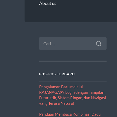
About us
CARI
UNTUK:
POS-POS TERBARU
Pengalaman Baru melalui
RAJANAGA99 Login dengan Tampilan
Futuristik, Sistem Ringan, dan Navigasi
yang Terasa Natural
Panduan Membaca Kombinasi Dadu