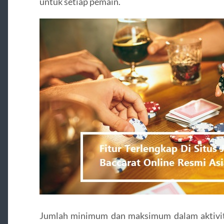
untuk setiap pemain.
Jumlah minimum dan maksimum dalam aktivitas