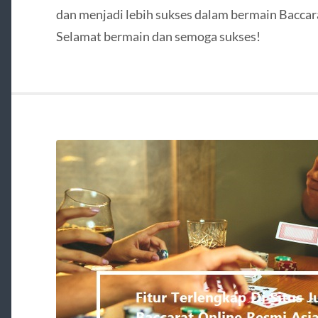
dan menjadi lebih sukses dalam bermain Baccara
Selamat bermain dan semoga sukses!