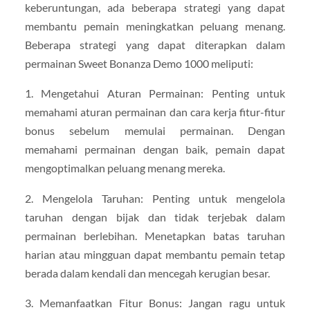
keberuntungan, ada beberapa strategi yang dapat
membantu pemain meningkatkan peluang menang.
Beberapa strategi yang dapat diterapkan dalam
permainan Sweet Bonanza Demo 1000 meliputi:
1. Mengetahui Aturan Permainan: Penting untuk
memahami aturan permainan dan cara kerja fitur-fitur
bonus sebelum memulai permainan. Dengan
memahami permainan dengan baik, pemain dapat
mengoptimalkan peluang menang mereka.
2. Mengelola Taruhan: Penting untuk mengelola
taruhan dengan bijak dan tidak terjebak dalam
permainan berlebihan. Menetapkan batas taruhan
harian atau mingguan dapat membantu pemain tetap
berada dalam kendali dan mencegah kerugian besar.
3. Memanfaatkan Fitur Bonus: Jangan ragu untuk