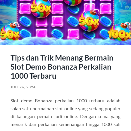
Tips dan Trik Menang Bermain
Slot Demo Bonanza Perkalian
1000 Terbaru
JULI 26, 2024
Slot demo Bonanza perkalian 1000 terbaru adalah
salah satu permainan slot online yang sedang populer
di kalangan pemain judi online. Dengan tema yang
menarik dan perkalian kemenangan hingga 1000 kali