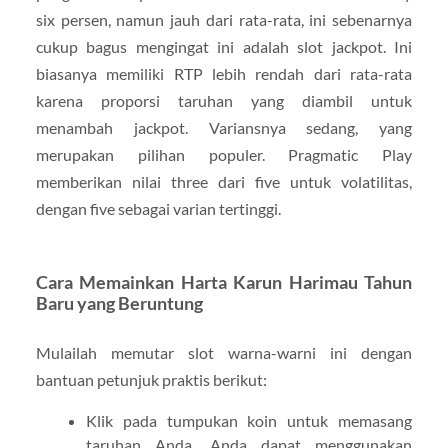
six persen, namun jauh dari rata-rata, ini sebenarnya
cukup bagus mengingat ini adalah slot jackpot. Ini
biasanya memiliki RTP lebih rendah dari rata-rata
karena proporsi taruhan yang diambil untuk
menambah jackpot. Variansnya sedang, yang
merupakan pilihan populer. Pragmatic Play
memberikan nilai three dari five untuk volatilitas,
dengan five sebagai varian tertinggi.
Cara Memainkan Harta Karun Harimau Tahun
Baru yang Beruntung
Mulailah memutar slot warna-warni ini dengan
bantuan petunjuk praktis berikut:
Klik pada tumpukan koin untuk memasang
taruhan Anda. Anda dapat menggunakan