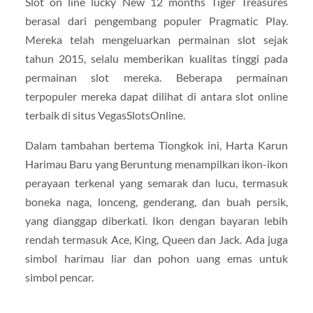
Slot on line lucky New 12 months Tiger Treasures
berasal dari pengembang populer Pragmatic Play.
Mereka telah mengeluarkan permainan slot sejak
tahun 2015, selalu memberikan kualitas tinggi pada
permainan slot mereka. Beberapa permainan
terpopuler mereka dapat dilihat di antara slot online
terbaik di situs VegasSlotsOnline.
Dalam tambahan bertema Tiongkok ini, Harta Karun
Harimau Baru yang Beruntung menampilkan ikon-ikon
perayaan terkenal yang semarak dan lucu, termasuk
boneka naga, lonceng, genderang, dan buah persik,
yang dianggap diberkati. Ikon dengan bayaran lebih
rendah termasuk Ace, King, Queen dan Jack. Ada juga
simbol harimau liar dan pohon uang emas untuk
simbol pencar.