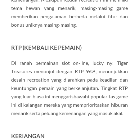
tema hewan yang menarik, masing-masing game
memberikan pengalaman berbeda melalui fitur dan
bonus uniknya masing-masing.
RTP (KEMBALI KE PEMAIN)
Di ranah permainan slot on-line, lucky ny: Tiger
Treasures menonjol dengan RTP 96%, menunjukkan
desain recreation yang diarahkan pada keadilan dan
keuntungan pemain yang berkelanjutan. Tingkat RTP
yang luar biasa ini menggarisbawahi popularitas game
ini di kalangan mereka yang memprioritaskan hiburan
menarik serta peluang kemenangan yang masuk akal.
KERIANGAN