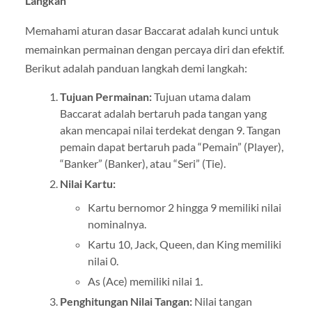
Langkah
Memahami aturan dasar Baccarat adalah kunci untuk
memainkan permainan dengan percaya diri dan efektif.
Berikut adalah panduan langkah demi langkah:
Tujuan Permainan:
Tujuan utama dalam
Baccarat adalah bertaruh pada tangan yang
akan mencapai nilai terdekat dengan 9. Tangan
pemain dapat bertaruh pada “Pemain” (Player),
“Banker” (Banker), atau “Seri” (Tie).
Nilai Kartu:
Kartu bernomor 2 hingga 9 memiliki nilai
nominalnya.
Kartu 10, Jack, Queen, dan King memiliki
nilai 0.
As (Ace) memiliki nilai 1.
Penghitungan Nilai Tangan:
Nilai tangan