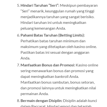
Hindari Taruhan “Seri”:
Meskipun pembayaran
“Seri” menarik, keunggulan rumah yang tinggi
menjadikannya taruhan yang sangat berisiko.
Hindari taruhan ini untuk meningkatkan
peluang kemenangan Anda.
Pahami Batas Taruhan (Betting Limits):
Perhatikan batas taruhan minimum dan
maksimum yang ditetapkan oleh kasino online.
Pastikan batas ini sesuai dengan anggaran
Anda.
Manfaatkan Bonus dan Promosi:
Kasino online
sering menawarkan bonus dan promosi yang
dapat meningkatkan bankroll Anda.
Manfaatkan bonus sambutan, bonus setoran,
dan promosi lainnya untuk meningkatkan nilai
permainan Anda.
Bermain dengan Disiplin:
Disiplin adalah kunci
dalam Baccarat. Hindari emosi dan tetaplah