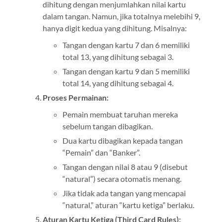
dihitung dengan menjumlahkan nilai kartu
dalam tangan. Namun, jika totalnya melebihi 9,
hanya digit kedua yang dihitung. Misalnya:
Tangan dengan kartu 7 dan 6 memiliki
total 13, yang dihitung sebagai 3.
Tangan dengan kartu 9 dan 5 memiliki
total 14, yang dihitung sebagai 4.
Proses Permainan:
Pemain membuat taruhan mereka
sebelum tangan dibagikan.
Dua kartu dibagikan kepada tangan
“Pemain” dan “Banker”.
Tangan dengan nilai 8 atau 9 (disebut
“natural”) secara otomatis menang.
Jika tidak ada tangan yang mencapai
“natural,” aturan “kartu ketiga” berlaku.
Aturan Kartu Ketiga (Third Card Rules):