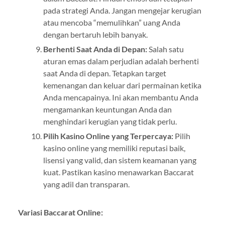
pada strategi Anda. Jangan mengejar kerugian
atau mencoba “memulihkan” uang Anda
dengan bertaruh lebih banyak.
Berhenti Saat Anda di Depan:
Salah satu
aturan emas dalam perjudian adalah berhenti
saat Anda di depan. Tetapkan target
kemenangan dan keluar dari permainan ketika
Anda mencapainya. Ini akan membantu Anda
mengamankan keuntungan Anda dan
menghindari kerugian yang tidak perlu.
Pilih Kasino Online yang Terpercaya:
Pilih
kasino online yang memiliki reputasi baik,
lisensi yang valid, dan sistem keamanan yang
kuat. Pastikan kasino menawarkan Baccarat
yang adil dan transparan.
Variasi Baccarat Online: