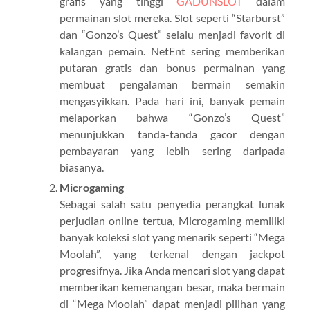
grafis yang tinggi
GADUNSLOT
dalam
permainan slot mereka. Slot seperti “Starburst”
dan “Gonzo’s Quest” selalu menjadi favorit di
kalangan pemain. NetEnt sering memberikan
putaran gratis dan bonus permainan yang
membuat pengalaman bermain semakin
mengasyikkan. Pada hari ini, banyak pemain
melaporkan bahwa “Gonzo’s Quest”
menunjukkan tanda-tanda gacor dengan
pembayaran yang lebih sering daripada
biasanya.
Microgaming
Sebagai salah satu penyedia perangkat lunak
perjudian online tertua, Microgaming memiliki
banyak koleksi slot yang menarik seperti “Mega
Moolah”, yang terkenal dengan jackpot
progresifnya. Jika Anda mencari slot yang dapat
memberikan kemenangan besar, maka bermain
di “Mega Moolah” dapat menjadi pilihan yang