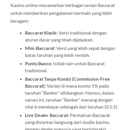
Kasino online menawarkan berbagai variasi Baccarat
untuk memberikan pengalaman bermain yang lebih
beragam:
Baccarat Klasik:
Versi tradisional dengan
aturan dasar yang telah dijelaskan.
Mini-Baccarat:
Versi yang lebih cepat dengan
batas taruhan yang lebih rendah.
Punto Banco:
Istilah lain untuk Baccarat
tradisional.
Baccarat Tanpa Komisi (Commission-Free
Baccarat):
Variasi di mana komisi 5% pada
taruhan “Banker” dihilangkan. Namun, dalam
variasi ini, taruhan “Banker” menang dengan
nilai 6 membayar setengah dari taruhan (0.5:1).
Live Dealer Baccarat:
Permainan Baccarat
yang disiarkan langsung dari studio kasino,
dengan dealer manusia yang berinteraksi