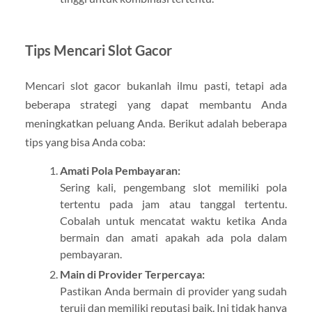
Tips Mencari Slot Gacor
Mencari slot gacor bukanlah ilmu pasti, tetapi ada
beberapa strategi yang dapat membantu Anda
meningkatkan peluang Anda. Berikut adalah beberapa
tips yang bisa Anda coba:
Amati Pola Pembayaran:
Sering kali, pengembang slot memiliki pola
tertentu pada jam atau tanggal tertentu.
Cobalah untuk mencatat waktu ketika Anda
bermain dan amati apakah ada pola dalam
pembayaran.
Main di Provider Terpercaya:
Pastikan Anda bermain di provider yang sudah
teruji dan memiliki reputasi baik. Ini tidak hanya