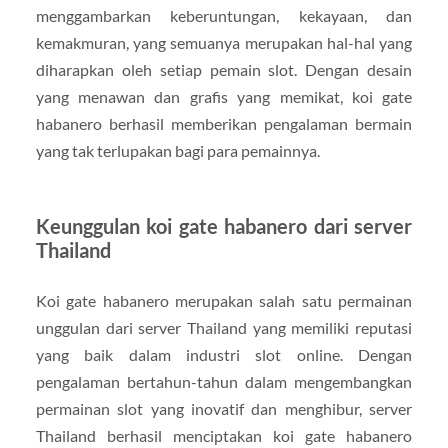
menggambarkan keberuntungan, kekayaan, dan
kemakmuran, yang semuanya merupakan hal-hal yang
diharapkan oleh setiap pemain slot. Dengan desain
yang menawan dan grafis yang memikat, koi gate
habanero berhasil memberikan pengalaman bermain
yang tak terlupakan bagi para pemainnya.
Keunggulan koi gate habanero dari server
Thailand
Koi gate habanero merupakan salah satu permainan
unggulan dari server Thailand yang memiliki reputasi
yang baik dalam industri slot online. Dengan
pengalaman bertahun-tahun dalam mengembangkan
permainan slot yang inovatif dan menghibur, server
Thailand berhasil menciptakan koi gate habanero