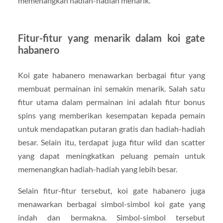
memenangkan hadiah-hadiah menarik.
Fitur-fitur yang menarik dalam koi gate
habanero
Koi gate habanero menawarkan berbagai fitur yang
membuat permainan ini semakin menarik. Salah satu
fitur utama dalam permainan ini adalah fitur bonus
spins yang memberikan kesempatan kepada pemain
untuk mendapatkan putaran gratis dan hadiah-hadiah
besar. Selain itu, terdapat juga fitur wild dan scatter
yang dapat meningkatkan peluang pemain untuk
memenangkan hadiah-hadiah yang lebih besar.
Selain fitur-fitur tersebut, koi gate habanero juga
menawarkan berbagai simbol-simbol koi gate yang
indah dan bermakna. Simbol-simbol tersebut