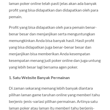
laman poker online telah pasti jelas akan ada banyak
profit yang bisa didapatkan dan didapatkan oleh para
pemain.
Profit yang bisa didapatkan oleh para pemain benar-
benar besar dan menjanjikan serta menguntungkan
memungkinkan Anda bisa banyak hasil. Hasil profit
yang bisa didapatkan juga benar-benar besar dan
menjanjikan bisa memberikan Anda kesempatan
kesempatan menang judi poker online dan juga untung
yang lebih besar lagi bersama agen poker.
1. Satu Website Banyak Permainan
Di zaman sekarang memang lebih banyak diantara
pilihan laman game taruhan online yang memberi tahu
berjenis-jenis-variasi pilihan permainan. Artinya satu
laman poker atau laman itu memberi tahu berjenis-