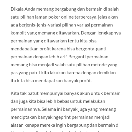
Dikala Anda memang bergabung dan bermain di salah
satu pilihan laman poker online terpercaya, jelas akan
ada berjenis-jenis-variasi pilihan variasi permainan
komplit yang memang ditawarkan. Dengan lengkapnya
permainan yang ditawarkan tentu kita bisa
mendapatkan profit karena bisa bergonta-ganti
permainan dengan lebih arif. Berganti permainan
memang bisa menjadi salah satu pilihan metode yang
pas yang patut kita lakukan karena dengan demikian
itu kita bisa mendapatkan banyak profit.
Kita tak patut mempunyai banyak akun untuk bermain
dan juga kita bisa lebih bebas untuk melakukan
permainannya. Selama ini banyak juga yang memang
menciptakan banyak ngeprint permainan menjadi
alasan kenapa mereka ingin bergabung dan bermain di