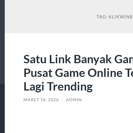
TAG:
KLIKWIN8
Satu Link Banyak G
Pusat Game Online T
Lagi Trending
MARET 18, 2026
/
ADMIN