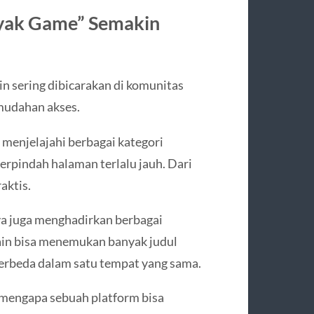
nyak Game” Semakin
n sering dibicarakan di komunitas
emudahan akses.
 menjelajahi berbagai kategori
berpindah halaman terlalu jauh. Dari
aktis.
ya juga menghadirkan berbagai
ain bisa menemukan banyak judul
erbeda dalam satu tempat yang sama.
n mengapa sebuah platform bisa