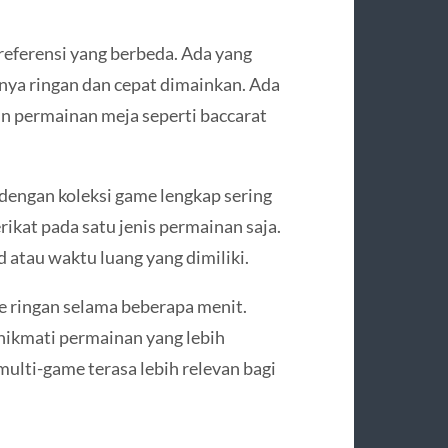
referensi yang berbeda. Ada yang
nya ringan dan cepat dimainkan. Ada
in permainan meja seperti baccarat
dengan koleksi game lengkap sering
rikat pada satu jenis permainan saja.
 atau waktu luang yang dimiliki.
 ringan selama beberapa menit.
nikmati permainan yang lebih
multi-game terasa lebih relevan bagi