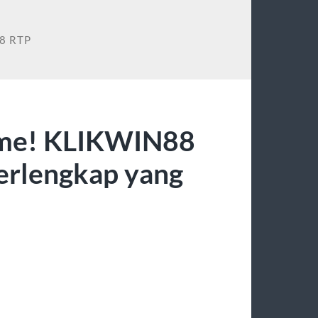
8 RTP
ame! KLIKWIN88
erlengkap yang