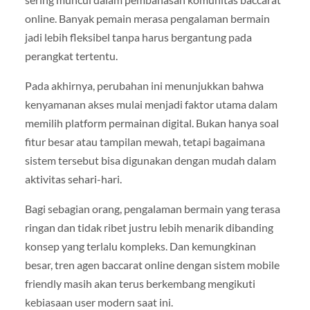
online. Banyak pemain merasa pengalaman bermain
jadi lebih fleksibel tanpa harus bergantung pada
perangkat tertentu.
Pada akhirnya, perubahan ini menunjukkan bahwa
kenyamanan akses mulai menjadi faktor utama dalam
memilih platform permainan digital. Bukan hanya soal
fitur besar atau tampilan mewah, tetapi bagaimana
sistem tersebut bisa digunakan dengan mudah dalam
aktivitas sehari-hari.
Bagi sebagian orang, pengalaman bermain yang terasa
ringan dan tidak ribet justru lebih menarik dibanding
konsep yang terlalu kompleks. Dan kemungkinan
besar, tren agen baccarat online dengan sistem mobile
friendly masih akan terus berkembang mengikuti
kebiasaan user modern saat ini.