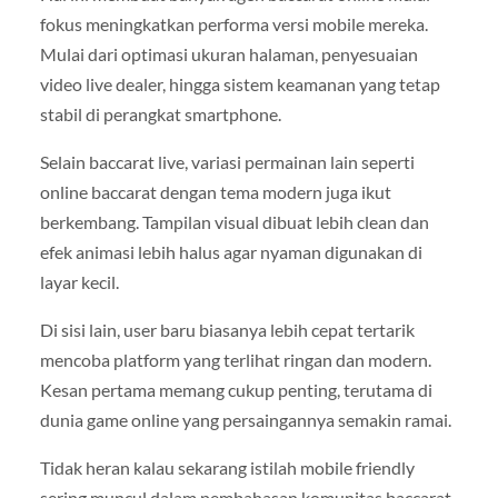
fokus meningkatkan performa versi mobile mereka.
Mulai dari optimasi ukuran halaman, penyesuaian
video live dealer, hingga sistem keamanan yang tetap
stabil di perangkat smartphone.
Selain baccarat live, variasi permainan lain seperti
online baccarat dengan tema modern juga ikut
berkembang. Tampilan visual dibuat lebih clean dan
efek animasi lebih halus agar nyaman digunakan di
layar kecil.
Di sisi lain, user baru biasanya lebih cepat tertarik
mencoba platform yang terlihat ringan dan modern.
Kesan pertama memang cukup penting, terutama di
dunia game online yang persaingannya semakin ramai.
Tidak heran kalau sekarang istilah mobile friendly
sering muncul dalam pembahasan komunitas baccarat