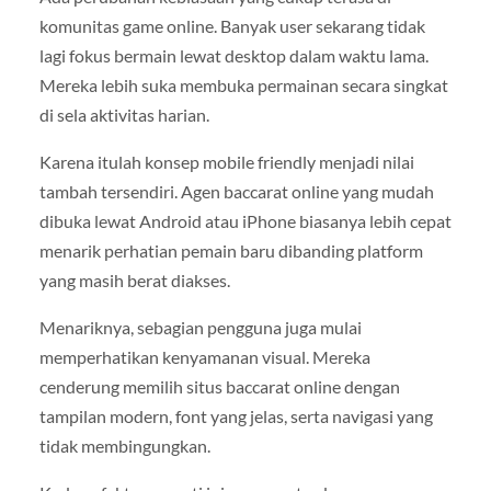
komunitas game online. Banyak user sekarang tidak
lagi fokus bermain lewat desktop dalam waktu lama.
Mereka lebih suka membuka permainan secara singkat
di sela aktivitas harian.
Karena itulah konsep mobile friendly menjadi nilai
tambah tersendiri. Agen baccarat online yang mudah
dibuka lewat Android atau iPhone biasanya lebih cepat
menarik perhatian pemain baru dibanding platform
yang masih berat diakses.
Menariknya, sebagian pengguna juga mulai
memperhatikan kenyamanan visual. Mereka
cenderung memilih situs baccarat online dengan
tampilan modern, font yang jelas, serta navigasi yang
tidak membingungkan.