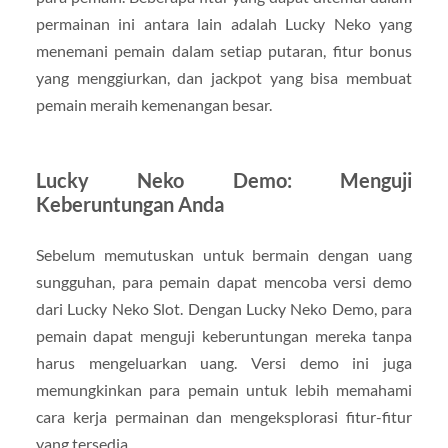
permainan ini antara lain adalah Lucky Neko yang
menemani pemain dalam setiap putaran, fitur bonus
yang menggiurkan, dan jackpot yang bisa membuat
pemain meraih kemenangan besar.
Lucky Neko Demo: Menguji
Keberuntungan Anda
Sebelum memutuskan untuk bermain dengan uang
sungguhan, para pemain dapat mencoba versi demo
dari Lucky Neko Slot. Dengan Lucky Neko Demo, para
pemain dapat menguji keberuntungan mereka tanpa
harus mengeluarkan uang. Versi demo ini juga
memungkinkan para pemain untuk lebih memahami
cara kerja permainan dan mengeksplorasi fitur-fitur
yang tersedia.