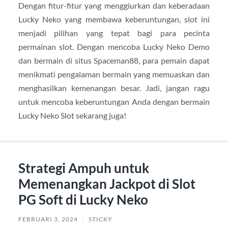
Dengan fitur-fitur yang menggiurkan dan keberadaan
Lucky Neko yang membawa keberuntungan, slot ini
menjadi pilihan yang tepat bagi para pecinta
permainan slot. Dengan mencoba Lucky Neko Demo
dan bermain di situs Spaceman88, para pemain dapat
menikmati pengalaman bermain yang memuaskan dan
menghasilkan kemenangan besar. Jadi, jangan ragu
untuk mencoba keberuntungan Anda dengan bermain
Lucky Neko Slot sekarang juga!
Strategi Ampuh untuk
Memenangkan Jackpot di Slot
PG Soft di Lucky Neko
FEBRUARI 3, 2024
/
STICKY