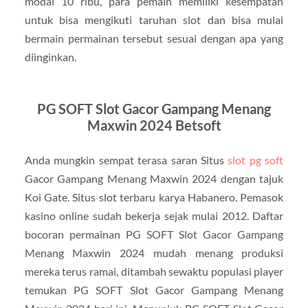
modal 10 ribu, para pemain memiliki kesempatan
untuk bisa mengikuti taruhan slot dan bisa mulai
bermain permainan tersebut sesuai dengan apa yang
diinginkan.
PG SOFT Slot Gacor Gampang Menang
Maxwin 2024 Betsoft
Anda mungkin sempat terasa saran Situs
slot pg soft
Gacor Gampang Menang Maxwin 2024 dengan tajuk
Koi Gate. Situs slot terbaru karya Habanero. Pemasok
kasino online sudah bekerja sejak mulai 2012. Daftar
bocoran permainan PG SOFT Slot Gacor Gampang
Menang Maxwin 2024 mudah menang produksi
mereka terus ramai, ditambah sewaktu populasi player
temukan PG SOFT Slot Gacor Gampang Menang