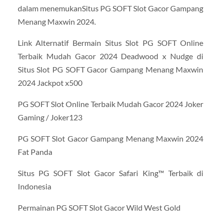
dalam menemukanSitus PG SOFT Slot Gacor Gampang
Menang Maxwin 2024.
Link Alternatif Bermain Situs Slot PG SOFT Online
Terbaik Mudah Gacor 2024 Deadwood x Nudge di
Situs Slot PG SOFT Gacor Gampang Menang Maxwin
2024 Jackpot x500
PG SOFT Slot Online Terbaik Mudah Gacor 2024 Joker
Gaming / Joker123
PG SOFT Slot Gacor Gampang Menang Maxwin 2024
Fat Panda
Situs PG SOFT Slot Gacor Safari King™ Terbaik di
Indonesia
Permainan PG SOFT Slot Gacor Wild West Gold