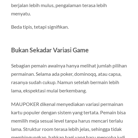
berjalan lebih mulus, pengalaman terasa lebih
menyatu.
Beda tipis, tetapi signifikan.
Bukan Sekadar Variasi Game
Sebagian pemain awalnya hanya melihat jumlah pilihan
permainan. Selama ada poker, dominoqq, atau capsa,
rasanya sudah cukup. Namun setelah bermain lebih
lama, ekspektasi mulai berkembang.
MAUPOKER dikenal menyediakan variasi permainan
kartu populer dengan sistem yang tertata. Pemain bisa
memilih meja sesuai level tanpa harus mencari terlalu
lama. Struktur room terasa lebih jelas, sehingga tidak
membingungkan, bahkan bagi yang baru mencoba judi