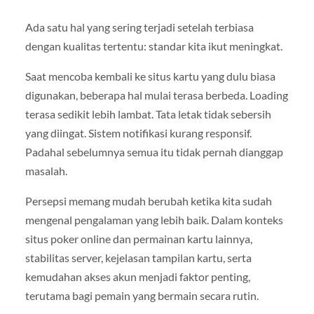
Ada satu hal yang sering terjadi setelah terbiasa
dengan kualitas tertentu: standar kita ikut meningkat.
Saat mencoba kembali ke situs kartu yang dulu biasa
digunakan, beberapa hal mulai terasa berbeda. Loading
terasa sedikit lebih lambat. Tata letak tidak sebersih
yang diingat. Sistem notifikasi kurang responsif.
Padahal sebelumnya semua itu tidak pernah dianggap
masalah.
Persepsi memang mudah berubah ketika kita sudah
mengenal pengalaman yang lebih baik. Dalam konteks
situs poker online dan permainan kartu lainnya,
stabilitas server, kejelasan tampilan kartu, serta
kemudahan akses akun menjadi faktor penting,
terutama bagi pemain yang bermain secara rutin.