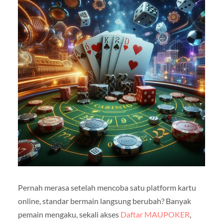
Pernah merasa setelah mencoba satu platform kartu
online, standar bermain langsung berubah? Banyak
pemain mengaku, sekali akses
Daftar MAUPOKER
,