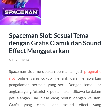
Spaceman Slot: Sesuai Tema
dengan Grafis Ciamik dan Sound
Effect Menggetarkan
MEI 20, 2024
Spaceman slot merupakan permainan judi
pragmatic
slot
online yang cukup menarik dan menawarkan
pengalaman bermain yang seru. Dengan tema luar
angkasa yang futuristik, pemain akan dibawa ke dalam
petualangan luar biasa yang penuh dengan kejutan.
Grafis yang ciamik dan sound effect yang