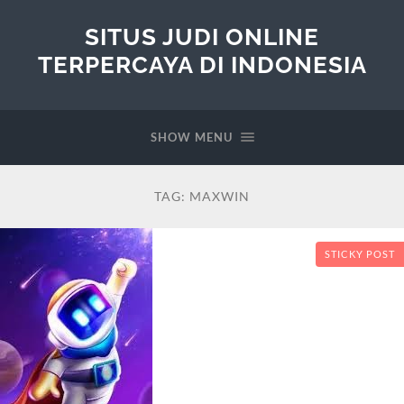
SITUS JUDI ONLINE
TERPERCAYA DI INDONESIA
SHOW MENU
TAG:
MAXWIN
STICKY POST