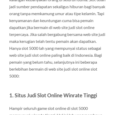
jadi sumber pendapatan sekaligus hiburan bagi banyak
orang tanpa memkamung umur atau tipe kelamin. Tapi
kenyamanan dan keuntungan cuma bisa pemain
dapatkan jika bermain di web site judi slot online
terpercaya. Jika salah bergabung bersama web site judi
maka kerugian telah tentu pemain akan dapatkan.
Hanya slot 5000 lah yang mempunyai status sebagai
web site judi slot online paling baik di Indonesia. Bagi
pemain yang belum tahu, selanjutnya ini beberapa
berlebihan bermain di web site judi slot online slot
5000:
1. Situs Judi Slot Online Winrate Tinggi
Hampir seluruh game slot online di slot 5000