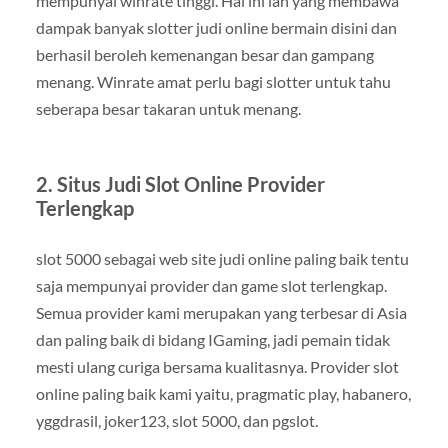
mempunyai winrate tinggi. Hal ini lah yang membawa
dampak banyak slotter judi online bermain disini dan
berhasil beroleh kemenangan besar dan gampang
menang. Winrate amat perlu bagi slotter untuk tahu
seberapa besar takaran untuk menang.
2. Situs Judi Slot Online Provider
Terlengkap
slot 5000 sebagai web site judi online paling baik tentu
saja mempunyai provider dan game slot terlengkap.
Semua provider kami merupakan yang terbesar di Asia
dan paling baik di bidang IGaming, jadi pemain tidak
mesti ulang curiga bersama kualitasnya. Provider slot
online paling baik kami yaitu, pragmatic play, habanero,
yggdrasil, joker123, slot 5000, dan pgslot.