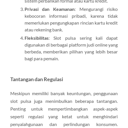
sistem perbankan formal atau kartu kredit.
Privasi dan Keamanan
: Mengurangi risiko
kebocoran informasi pribadi, karena tidak
memerlukan pengungkapan rincian kartu kredit
atau rekening bank.
Fleksibilitas
: Slot pulsa sering kali dapat
digunakan di berbagai platform judi online yang
berbeda, memberikan pilihan yang lebih besar
bagi para pemain.
Tantangan dan Regulasi
Meskipun memiliki banyak keuntungan, penggunaan
slot pulsa juga menimbulkan beberapa tantangan.
Penting untuk mempertimbangkan aspek-aspek
seperti regulasi yang ketat untuk menghindari
penyalahgunaan dan perlindungan konsumen.