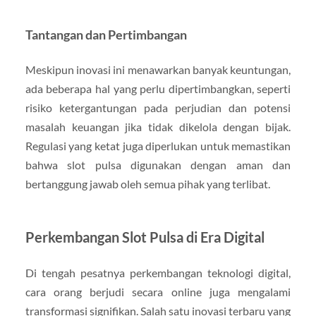
Tantangan dan Pertimbangan
Meskipun inovasi ini menawarkan banyak keuntungan,
ada beberapa hal yang perlu dipertimbangkan, seperti
risiko ketergantungan pada perjudian dan potensi
masalah keuangan jika tidak dikelola dengan bijak.
Regulasi yang ketat juga diperlukan untuk memastikan
bahwa slot pulsa digunakan dengan aman dan
bertanggung jawab oleh semua pihak yang terlibat.
Perkembangan Slot Pulsa di Era Digital
Di tengah pesatnya perkembangan teknologi digital,
cara orang berjudi secara online juga mengalami
transformasi signifikan. Salah satu inovasi terbaru yang