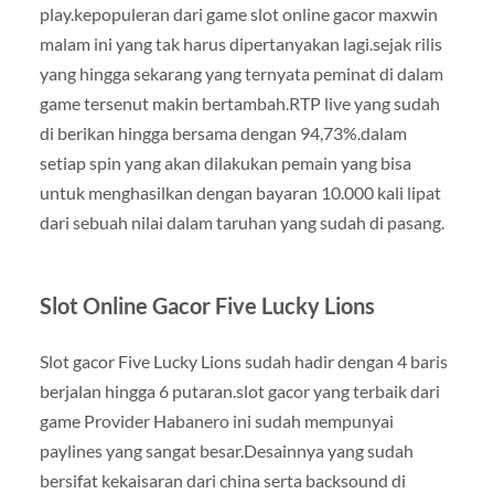
play.kepopuleran dari game slot online gacor maxwin
malam ini yang tak harus dipertanyakan lagi.sejak rilis
yang hingga sekarang yang ternyata peminat di dalam
game tersenut makin bertambah.RTP live yang sudah
di berikan hingga bersama dengan 94,73%.dalam
setiap spin yang akan dilakukan pemain yang bisa
untuk menghasilkan dengan bayaran 10.000 kali lipat
dari sebuah nilai dalam taruhan yang sudah di pasang.
Slot Online Gacor Five Lucky Lions
Slot gacor Five Lucky Lions sudah hadir dengan 4 baris
berjalan hingga 6 putaran.slot gacor yang terbaik dari
game Provider Habanero ini sudah mempunyai
paylines yang sangat besar.Desainnya yang sudah
bersifat kekaisaran dari china serta backsound di