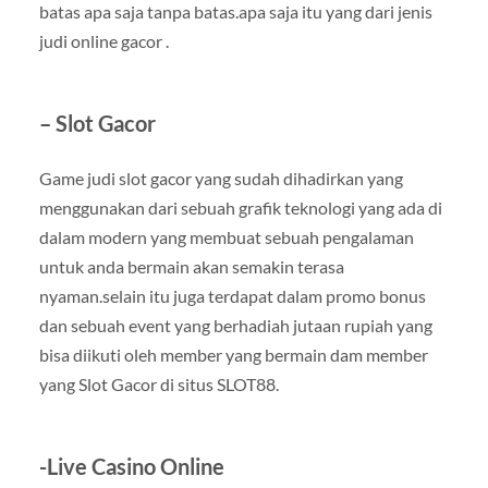
batas apa saja tanpa batas.apa saja itu yang dari jenis
judi online gacor .
– Slot Gacor
Game judi slot gacor yang sudah dihadirkan yang
menggunakan dari sebuah grafik teknologi yang ada di
dalam modern yang membuat sebuah pengalaman
untuk anda bermain akan semakin terasa
nyaman.selain itu juga terdapat dalam promo bonus
dan sebuah event yang berhadiah jutaan rupiah yang
bisa diikuti oleh member yang bermain dam member
yang Slot Gacor di situs SLOT88.
-Live Casino Online