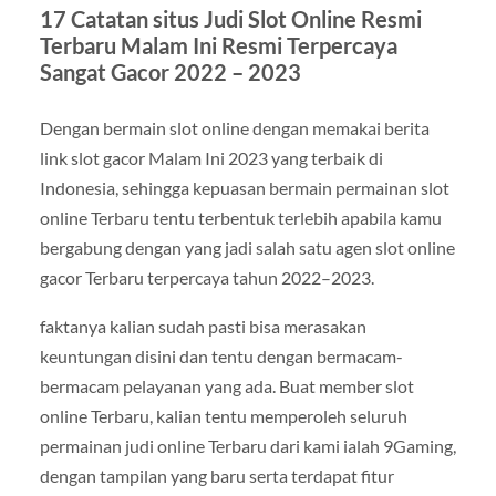
17 Catatan situs Judi Slot Online Resmi
Terbaru Malam Ini Resmi Terpercaya
Sangat Gacor 2022 – 2023
Dengan bermain slot online dengan memakai berita
link slot gacor Malam Ini 2023 yang terbaik di
Indonesia, sehingga kepuasan bermain permainan slot
online Terbaru tentu terbentuk terlebih apabila kamu
bergabung dengan yang jadi salah satu agen slot online
gacor Terbaru terpercaya tahun 2022–2023.
faktanya kalian sudah pasti bisa merasakan
keuntungan disini dan tentu dengan bermacam-
bermacam pelayanan yang ada. Buat member slot
online Terbaru, kalian tentu memperoleh seluruh
permainan judi online Terbaru dari kami ialah 9Gaming,
dengan tampilan yang baru serta terdapat fitur