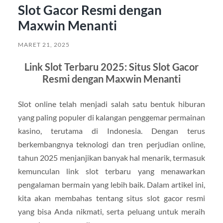
Slot Gacor Resmi dengan
Maxwin Menanti
MARET 21, 2025
Link Slot Terbaru 2025: Situs Slot Gacor
Resmi dengan Maxwin Menanti
Slot online telah menjadi salah satu bentuk hiburan
yang paling populer di kalangan penggemar permainan
kasino, terutama di Indonesia. Dengan terus
berkembangnya teknologi dan tren perjudian online,
tahun 2025 menjanjikan banyak hal menarik, termasuk
kemunculan link slot terbaru yang menawarkan
pengalaman bermain yang lebih baik. Dalam artikel ini,
kita akan membahas tentang situs slot gacor resmi
yang bisa Anda nikmati, serta peluang untuk meraih