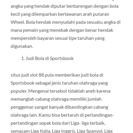
angka yang hendak diputar berbarengan dengan bola
kecil yang dilemparkan berlawanan arah putaran
Wheel. Bola hendak menyudahi pada sesuatu angka di
mana pemain yang menebak dengan benar hendak
memperoleh bayaran sesuai tipe taruhan yang
digunakan.
Judi Bola di Sportsbook
situs judi slot 88 pula memberikan judi bola di
Sportsbook sebagai jenis taruhan olahraga yang
populer. Mengenai tersebut tidaklah aneh karena
memanglah cabang olahraga memiliki jumlah
penggemar sangat banyak dibandingkan cabang
olahraga lain. Kamu bisa bertaruh di pertandingan-
pertandingan sepak bola dari Liga- liga terbaik,
semacam Liga Italia, Liga Inggris, Liga Spanyol, Liga