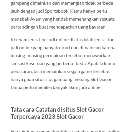
gampang dimainkan dan memanglah tidak berbeda
jauh dengan judi Sportsbook. Kamu hanya perlu
menebak Ayam yang hendak memenangkan sesuatu
pertandingan buat mendapatkan uang bayaran.
Keenam jenis tipe judi online di atas ialah jenis- tipe
judi online yang banyak dicari dan dimainkan karena
masing- masing permainan tersebut menawarkan
sensasi keseruan yang berbeda- beda. Apabila kamu
penasaran, bisa memainkan segala game tersebut
hanya pada situs slot gampang menang Slot Gacor
tanpa perlu memiliki banyak akun judi online
Tata cara Catatan di situs Slot Gacor
Terpercaya 2023 Slot Gacor
Sehabis kamu mengidentifikasi segala game judi online