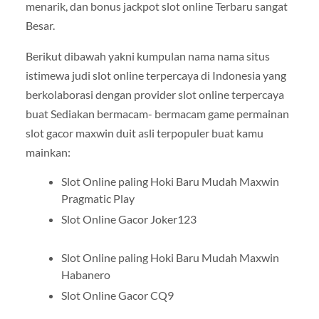
menarik, dan bonus jackpot slot online Terbaru sangat
Besar.
Berikut dibawah yakni kumpulan nama nama situs
istimewa judi slot online terpercaya di Indonesia yang
berkolaborasi dengan provider slot online terpercaya
buat Sediakan bermacam- bermacam game permainan
slot gacor maxwin duit asli terpopuler buat kamu
mainkan:
Slot Online paling Hoki Baru Mudah Maxwin
Pragmatic Play
Slot Online Gacor Joker123
Slot Online paling Hoki Baru Mudah Maxwin
Habanero
Slot Online Gacor CQ9