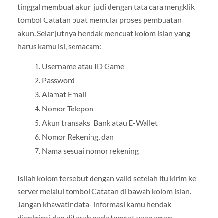
tinggal membuat akun judi dengan tata cara mengklik
tombol Catatan buat memulai proses pembuatan
akun. Selanjutnya hendak mencuat kolom isian yang
harus kamu isi, semacam:
Username atau ID Game
Password
Alamat Email
Nomor Telepon
Akun transaksi Bank atau E-Wallet
Nomor Rekening, dan
Nama sesuai nomor rekening
Isilah kolom tersebut dengan valid setelah itu kirim ke
server melalui tombol Catatan di bawah kolom isian.
Jangan khawatir data- informasi kamu hendak
dienkripsi dan ditaruh pada tempat yang aman.