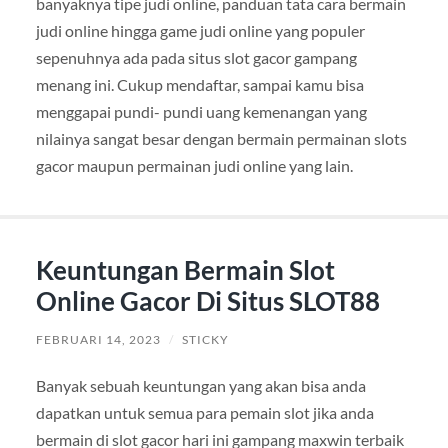
banyaknya tipe judi online, panduan tata cara bermain
judi online hingga game judi online yang populer
sepenuhnya ada pada situs slot gacor gampang
menang ini. Cukup mendaftar, sampai kamu bisa
menggapai pundi- pundi uang kemenangan yang
nilainya sangat besar dengan bermain permainan slots
gacor maupun permainan judi online yang lain.
Keuntungan Bermain Slot
Online Gacor Di Situs SLOT88
FEBRUARI 14, 2023
/
STICKY
Banyak sebuah keuntungan yang akan bisa anda
dapatkan untuk semua para pemain slot jika anda
bermain di slot gacor hari ini gampang maxwin terbaik