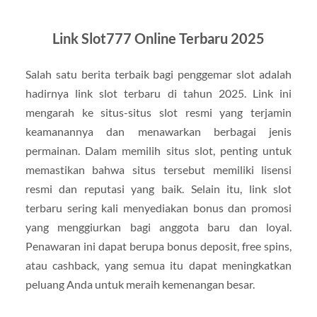
Link Slot777 Online Terbaru 2025
Salah satu berita terbaik bagi penggemar slot adalah
hadirnya link slot terbaru di tahun 2025. Link ini
mengarah ke situs-situs slot resmi yang terjamin
keamanannya dan menawarkan berbagai jenis
permainan. Dalam memilih situs slot, penting untuk
memastikan bahwa situs tersebut memiliki lisensi
resmi dan reputasi yang baik. Selain itu, link slot
terbaru sering kali menyediakan bonus dan promosi
yang menggiurkan bagi anggota baru dan loyal.
Penawaran ini dapat berupa bonus deposit, free spins,
atau cashback, yang semua itu dapat meningkatkan
peluang Anda untuk meraih kemenangan besar.