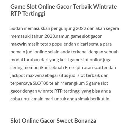
Game Slot Online Gacor Terbaik Wintrate
RTP Tertinggi
Sudah memasukkan pengunjung 2022 dan akan segera
memasuki tahun 2023,namun game
slot gacor
maxwin
masih tetap populer dan dicari semua para
pemain judi online.selain anda terkenal dengan sebuah
modal taruhan dari yang kecil game slot online juga
sering memberikan sebuah Free spin atau scatter dan
jackpot maxwin.sebagai situs judi slot terbaik dan
terpercaya SLOT88 telah Merangkum 5 game slot
gacor dengan winrate RTP tertinggi yang bisa anda
coba untuk main.mari untuk anda simak berikut ini.
Slot Online Gacor Sweet Bonanza