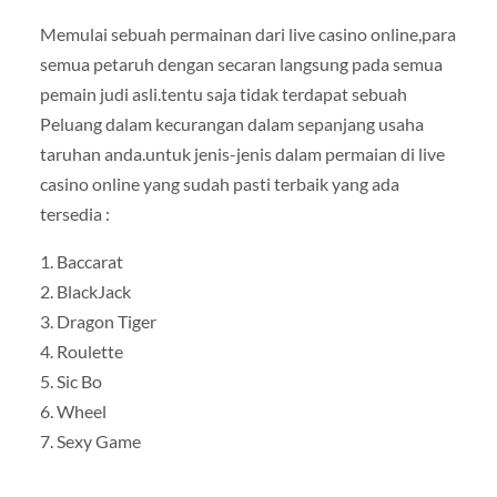
Memulai sebuah permainan dari live casino online,para
semua petaruh dengan secaran langsung pada semua
pemain judi asli.tentu saja tidak terdapat sebuah
Peluang dalam kecurangan dalam sepanjang usaha
taruhan anda.untuk jenis-jenis dalam permaian di live
casino online yang sudah pasti terbaik yang ada
tersedia :
1. Baccarat
2. BlackJack
3. Dragon Tiger
4. Roulette
5. Sic Bo
6. Wheel
7. Sexy Game