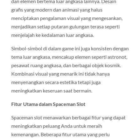
dan elemen bertema luar angkasa lainnya. Desain
grafis yang modern dan animasi yang halus
menciptakan pengalaman visual yang mengesankan,
menjadikan setiap putaran gulungan terasa seperti
menjelajah ke kedalaman luar angkasa.
Simbol-simbol di dalam game ini juga konsisten dengan
tema luar angkasa, mencakup elemen seperti astronot,
pesawat ruang angkasa, dan berbagai objek kosmik.
Kombinasi visual yang menarik ini tidak hanya
menyenangkan secara estetika tetapi juga
meningkatkan keseruan saat bermain.
Fitur Utama dalam Spaceman Slot
Spaceman slot menawarkan berbagai fitur yang dapat
meningkatkan peluang Anda untuk meraih
kemenangan. Beberapa fitur utama yang perlu