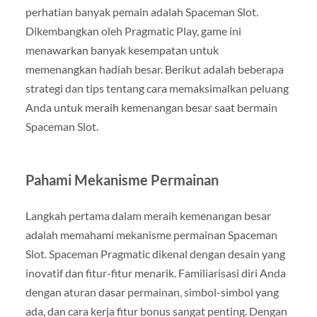
perhatian banyak pemain adalah Spaceman Slot.
Dikembangkan oleh Pragmatic Play, game ini
menawarkan banyak kesempatan untuk
memenangkan hadiah besar. Berikut adalah beberapa
strategi dan tips tentang cara memaksimalkan peluang
Anda untuk meraih kemenangan besar saat bermain
Spaceman Slot.
Pahami Mekanisme Permainan
Langkah pertama dalam meraih kemenangan besar
adalah memahami mekanisme permainan Spaceman
Slot. Spaceman Pragmatic dikenal dengan desain yang
inovatif dan fitur-fitur menarik. Familiarisasi diri Anda
dengan aturan dasar permainan, simbol-simbol yang
ada, dan cara kerja fitur bonus sangat penting. Dengan