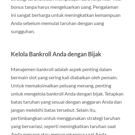
bonus tanpa harus mengeluarkan uang. Pengalaman
ini sangat berharga untuk meningkatkan kemampuan
Anda sebelum memulai taruhan dengan uang
sungguhan.
Kelola Bankroll Anda dengan Bijak
Manajemen bankroll adalah aspek penting dalam
bermain slot yang sering kali diabaikan oleh pemain.
Untuk memaksimalkan peluang menang, penting
untuk mengelola bankroll Anda dengan bijak. Tetapkan
batas taruhan yang sesuai dengan anggaran Anda dan
jangan melebihi batas tersebut. Selain itu,
pertimbangkan untuk menggunakan strategi taruhan
yang bervariasi, seperti meningkatkan taruhan saat
Anda menang atau menurunkannya saat Anda