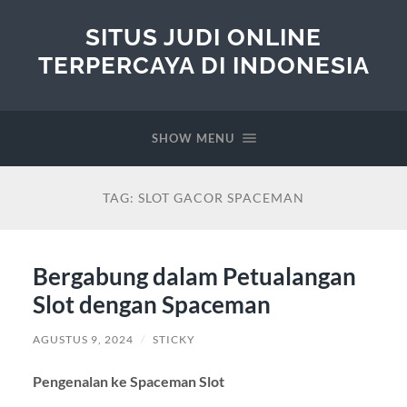
SITUS JUDI ONLINE
TERPERCAYA DI INDONESIA
SHOW MENU
TAG:
SLOT GACOR SPACEMAN
Bergabung dalam Petualangan
Slot dengan Spaceman
AGUSTUS 9, 2024
/
STICKY
Pengenalan ke Spaceman Slot