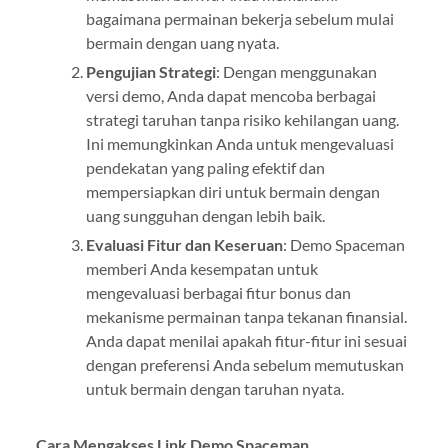
bagaimana permainan bekerja sebelum mulai
bermain dengan uang nyata.
Pengujian Strategi
: Dengan menggunakan
versi demo, Anda dapat mencoba berbagai
strategi taruhan tanpa risiko kehilangan uang.
Ini memungkinkan Anda untuk mengevaluasi
pendekatan yang paling efektif dan
mempersiapkan diri untuk bermain dengan
uang sungguhan dengan lebih baik.
Evaluasi Fitur dan Keseruan
: Demo Spaceman
memberi Anda kesempatan untuk
mengevaluasi berbagai fitur bonus dan
mekanisme permainan tanpa tekanan finansial.
Anda dapat menilai apakah fitur-fitur ini sesuai
dengan preferensi Anda sebelum memutuskan
untuk bermain dengan taruhan nyata.
Cara Mengakses Link Demo Spaceman