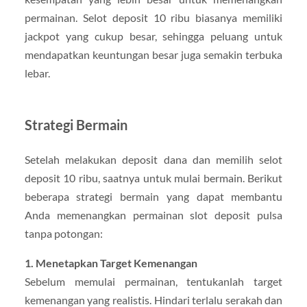
permainan. Selot deposit 10 ribu biasanya memiliki
jackpot yang cukup besar, sehingga peluang untuk
mendapatkan keuntungan besar juga semakin terbuka
lebar.
Strategi Bermain
Setelah melakukan deposit dana dan memilih selot
deposit 10 ribu, saatnya untuk mulai bermain. Berikut
beberapa strategi bermain yang dapat membantu
Anda memenangkan permainan slot deposit pulsa
tanpa potongan:
1. Menetapkan Target Kemenangan
Sebelum memulai permainan, tentukanlah target
kemenangan yang realistis. Hindari terlalu serakah dan