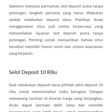
Sebelum memulai permainan slot deposit pulsa tanpa
potongan, langkah pertama yang harus dilakukan
adalah melakukan deposit dana. Pastikan Anda
menggunakan situs judi online terpercaya yang
menyediakan layanan slot deposit pulsa tanpa
potongan. Penting untuk memastikan bahwa situs
tersebut memiliki lisensi resmi dan sistem keamanan
yang terjamin.
Selot Deposit 10 Ribu
Saat melakukan deposit dana, pilihlah selot deposit 10
ribu untuk meminimalisir risiko kerugian. Dengan
memasang taruhan di kisaran harga yang terjangkau,
Anda dapat bermain lebih lama dan memiliki
kesempatan yang lebih besar untuk memenangkan