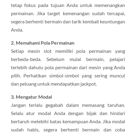
tetap fokus pada tujuan Anda untuk memenangkan
permainan. Jika target kemenangan sudah tercapai,
segera berhenti bermain dan tarik kembali keuntungan
Anda.
2. Memahami Pola Permainan
Setiap mesin slot memiliki pola permainan yang
berbeda-beda. Sebelum mulai bermain, pelajari
terlebih dahulu pola permainan dari mesin yang Anda
pilih. Perhatikan simbol-simbol yang sering muncul
dan peluang untuk mendapatkan jackpot.
3. Mengatur Modal
Jangan terlalu gegabah dalam memasang taruhan.
Selalu atur modal Anda dengan bijak dan hindari
bertaruh melebihi batas kemampuan Anda. Jika modal
sudah habis, segera berhenti bermain dan coba