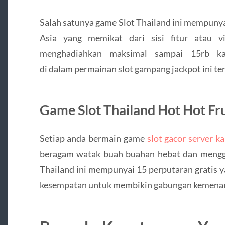
Salah satunya game Slot Thailand ini mempunya
Asia yang memikat dari sisi fitur atau v
menghadiahkan maksimal sampai 15rb k
di dalam permainan slot gampang jackpot ini ter
Game Slot Thailand Hot Hot Fru
Setiap anda bermain game
slot gacor server k
beragam watak buah buahan hebat dan mengg
Thailand ini mempunyai 15 perputaran gratis
kesempatan untuk membikin gabungan kemenan