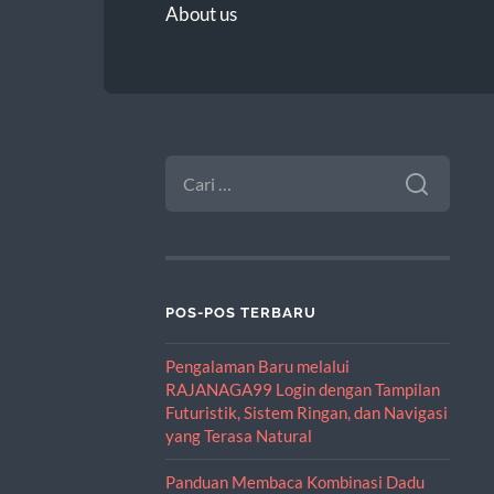
About us
CARI
UNTUK:
POS-POS TERBARU
Pengalaman Baru melalui
RAJANAGA99 Login dengan Tampilan
Futuristik, Sistem Ringan, dan Navigasi
yang Terasa Natural
Panduan Membaca Kombinasi Dadu