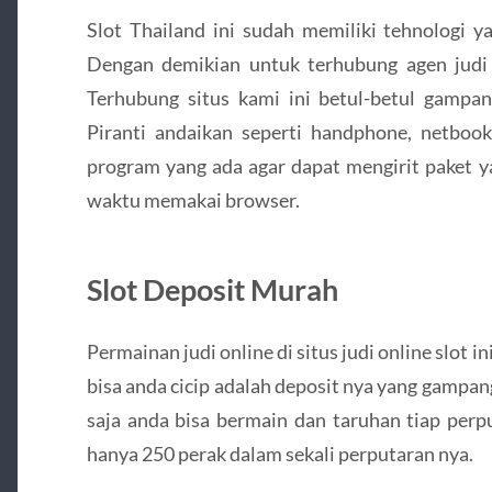
Slot Thailand ini sudah memiliki tehnologi y
Dengan demikian untuk terhubung agen judi i
Terhubung situs kami ini betul-betul gampan
Piranti andaikan seperti handphone, netbook
program yang ada agar dapat mengirit paket yan
waktu memakai browser.
Slot Deposit Murah
Permainan judi online di situs judi online slot i
bisa anda cicip adalah deposit nya yang gampa
saja anda bisa bermain dan taruhan tiap perp
hanya 250 perak dalam sekali perputaran nya.