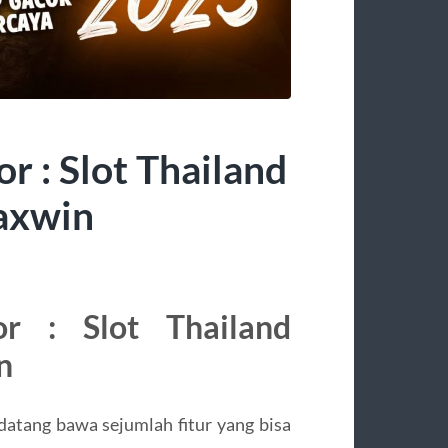
or : Slot Thailand
axwin
or : Slot Thailand
n
datang bawa sejumlah fitur yang bisa