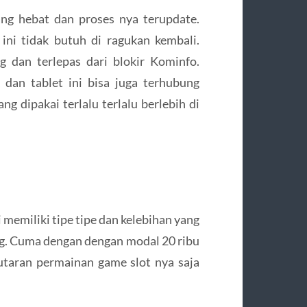
ang hebat dan proses nya terupdate.
ni tidak butuh di ragukan kembali.
g dan terlepas dari blokir Kominfo.
 dan tablet ini bisa juga terhubung
g dipakai terlalu terlalu berlebih di
ni memiliki tipe tipe dan kelebihan yang
ng. Cuma dengan dengan modal 20 ribu
utaran permainan game slot nya saja