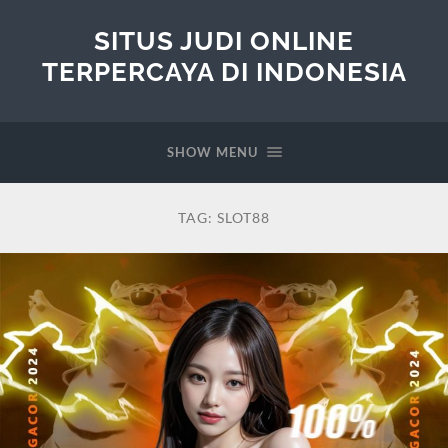
SITUS JUDI ONLINE
TERPERCAYA DI INDONESIA
SHOW MENU
TAG:
SLOT88