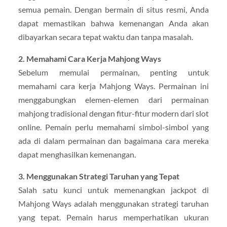
semua pemain. Dengan bermain di situs resmi, Anda
dapat memastikan bahwa kemenangan Anda akan
dibayarkan secara tepat waktu dan tanpa masalah.
2. Memahami Cara Kerja Mahjong Ways
Sebelum memulai permainan, penting untuk
memahami cara kerja Mahjong Ways. Permainan ini
menggabungkan elemen-elemen dari permainan
mahjong tradisional dengan fitur-fitur modern dari slot
online. Pemain perlu memahami simbol-simbol yang
ada di dalam permainan dan bagaimana cara mereka
dapat menghasilkan kemenangan.
3. Menggunakan Strategi Taruhan yang Tepat
Salah satu kunci untuk memenangkan jackpot di
Mahjong Ways adalah menggunakan strategi taruhan
yang tepat. Pemain harus memperhatikan ukuran