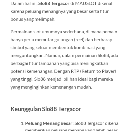
Dalam hal ini,
Slo88 Tergacor
di MAUSLOT dikenal
karena peluang menangnya yang besar serta fitur
bonus yang melimpah.
Permainan slot umumnya sederhana, di mana pemain
hanya perlu memutar gulungan (reel) dan berharap
simbol yang keluar membentuk kombinasi yang
menguntungkan. Namun, dalam permainan Slo88, ada
berbagai fitur tambahan yang bisa meningkatkan
potensi kemenangan. Dengan RTP (Return to Player)
yang tinggi, Slo88 menjadi pilihan ideal bagi mereka
yang menginginkan kemenangan mudah.
Keunggulan Slo88 Tergacor
Peluang Menang Besar
: Slo88 Tergacor dikenal
memberikan peluang menang yang lebih besar