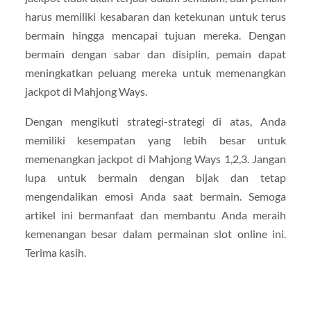
harus memiliki kesabaran dan ketekunan untuk terus
bermain hingga mencapai tujuan mereka. Dengan
bermain dengan sabar dan disiplin, pemain dapat
meningkatkan peluang mereka untuk memenangkan
jackpot di Mahjong Ways.
Dengan mengikuti strategi-strategi di atas, Anda
memiliki kesempatan yang lebih besar untuk
memenangkan jackpot di Mahjong Ways 1,2,3. Jangan
lupa untuk bermain dengan bijak dan tetap
mengendalikan emosi Anda saat bermain. Semoga
artikel ini bermanfaat dan membantu Anda meraih
kemenangan besar dalam permainan slot online ini.
Terima kasih.