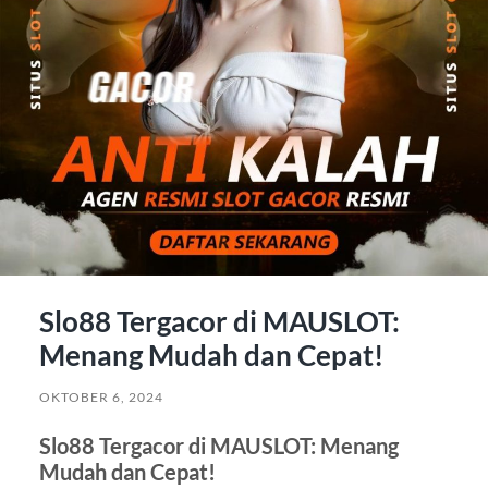
Slo88 Tergacor di MAUSLOT:
Menang Mudah dan Cepat!
OKTOBER 6, 2024
Slo88 Tergacor di MAUSLOT: Menang
Mudah dan Cepat!