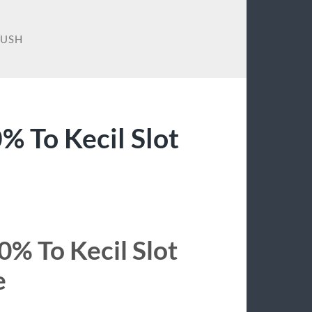
RUSH
% To Kecil Slot
0% To Kecil Slot
e