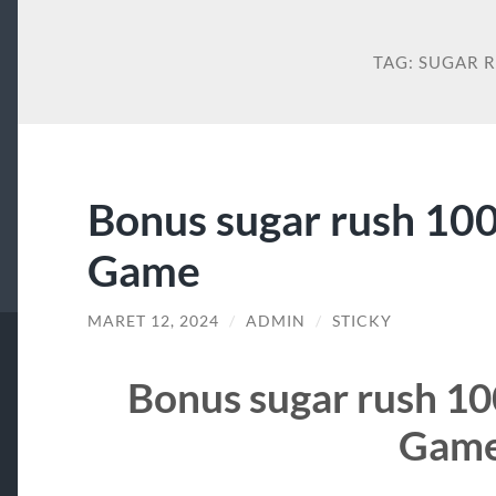
TAG:
SUGAR 
Bonus sugar rush 100
Game
MARET 12, 2024
/
ADMIN
/
STICKY
Bonus sugar rush 10
Gam