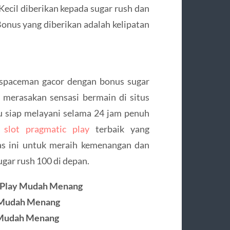
ecil diberikan kepada sugar rush dan
Bonus yang diberikan adalah kelipatan
t spaceman gacor dengan bonus sugar
 merasakan sensasi bermain di situs
lu siap melayani selama 24 jam penuh
 slot pragmatic play
terbaik yang
s ini untuk meraih kemenangan dan
gar rush 100 di depan.
ic Play Mudah Menang
g Mudah Menang
g Mudah Menang