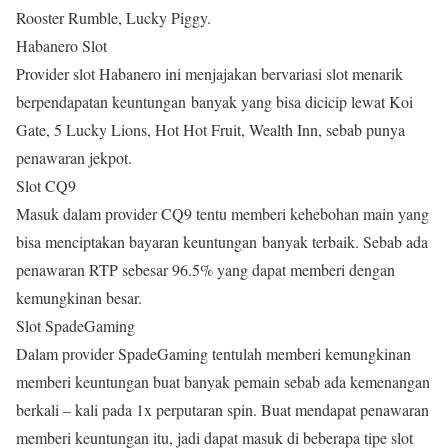
Rooster Rumble, Lucky Piggy.
Habanero Slot
Provider slot Habanero ini menjajakan bervariasi slot menarik
berpendapatan keuntungan banyak yang bisa dicicip lewat Koi
Gate, 5 Lucky Lions, Hot Hot Fruit, Wealth Inn, sebab punya
penawaran jekpot.
Slot CQ9
Masuk dalam provider CQ9 tentu memberi kehebohan main yang
bisa menciptakan bayaran keuntungan banyak terbaik. Sebab ada
penawaran RTP sebesar 96.5% yang dapat memberi dengan
kemungkinan besar.
Slot SpadeGaming
Dalam provider SpadeGaming tentulah memberi kemungkinan
memberi keuntungan buat banyak pemain sebab ada kemenangan
berkali – kali pada 1x perputaran spin. Buat mendapat penawaran
memberi keuntungan itu, jadi dapat masuk di beberapa tipe slot