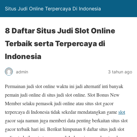
Situs Judi Online Terpercaya Di Indonesia
8 Daftar Situs Judi Slot Online
Terbaik serta Terpercaya di
Indonesia
admin
3 tahun ago
Permainan judi slot online waktu ini jadi alternatif inti banyak
pemain judi online di situs judi slot online. Slot Bonus New
Member selaku pemasok judi online atau situs slot gacor
terpercaya di Indonesia tidak sekedar mendatangkan game
slot
gacor saja namun juga memberi data penting berkaitan situs slot
gacor terbaik hari ini. Berikut himpunan 8 daftar situs judi slot