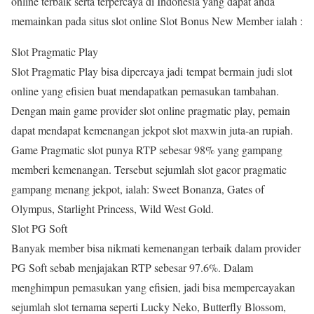
online terbaik serta terpercaya di Indonesia yang dapat anda
memainkan pada situs slot online Slot Bonus New Member ialah :
Slot Pragmatic Play
Slot Pragmatic Play bisa dipercaya jadi tempat bermain judi slot
online yang efisien buat mendapatkan pemasukan tambahan.
Dengan main game provider slot online pragmatic play, pemain
dapat mendapat kemenangan jekpot slot maxwin juta-an rupiah.
Game Pragmatic slot punya RTP sebesar 98% yang gampang
memberi kemenangan. Tersebut sejumlah slot gacor pragmatic
gampang menang jekpot, ialah: Sweet Bonanza, Gates of
Olympus, Starlight Princess, Wild West Gold.
Slot PG Soft
Banyak member bisa nikmati kemenangan terbaik dalam provider
PG Soft sebab menjajakan RTP sebesar 97.6%. Dalam
menghimpun pemasukan yang efisien, jadi bisa mempercayakan
sejumlah slot ternama seperti Lucky Neko, Butterfly Blossom,