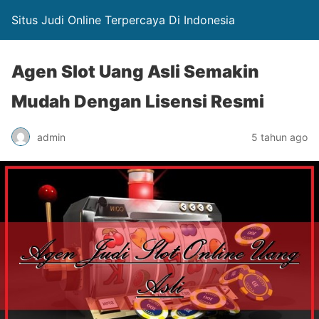
Situs Judi Online Terpercaya Di Indonesia
Agen Slot Uang Asli Semakin
Mudah Dengan Lisensi Resmi
admin
5 tahun ago