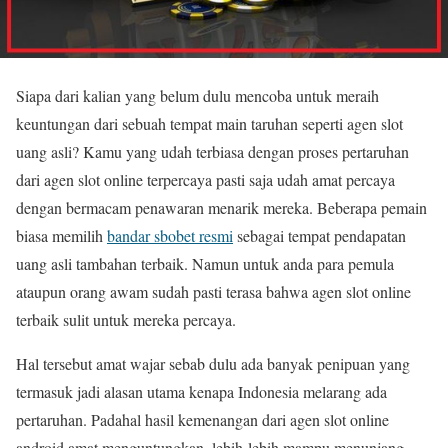
Siapa dari kalian yang belum dulu mencoba untuk meraih
keuntungan dari sebuah tempat main taruhan seperti agen slot
uang asli? Kamu yang udah terbiasa dengan proses pertaruhan
dari agen slot online terpercaya pasti saja udah amat percaya
dengan bermacam penawaran menarik mereka. Beberapa pemain
biasa memilih
bandar sbobet resmi
sebagai tempat pendapatan
uang asli tambahan terbaik. Namun untuk anda para pemula
ataupun orang awam sudah pasti terasa bahwa agen slot online
terbaik sulit untuk mereka percaya.
Hal tersebut amat wajar sebab dulu ada banyak penipuan yang
termasuk jadi alasan utama kenapa Indonesia melarang ada
pertaruhan. Padahal hasil kemenangan dari agen slot online
android amat menguntungkan, lebih-lebih mampu menunjang