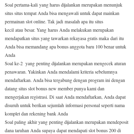
Soal pertama-kali yang harus dijalankan merupakan menunjuk
situs situs tempat Anda bisa mengawali untuk dapat mainkan
permainan slot online. Tak jadi masalah apa itu situs
kecil atau besar. Yang harus Anda melakukan merupakan
mendapatkan situs yang tawarkan rekayasa gratis maka dari itu
Anda bisa memandang apa bonus anggota baru 100 benar untuk
Anda
Soal ke-2 yang penting dijalankan merupakan mengecek aturan
penawaran. Yakinkan Anda mendalami kriteria sebelumnya
mendaftarkan. Anda bisa tergabung dengan program ini dengan
datang situs slot bonus new member punya kami dan
mengerjakan registrasi. Di saat Anda mendaftarkan, Anda dapat
disuruh untuk berikan sejumlah informasi personal seperti nama
komplet dan rekening bank Anda
Soal paling akhir yang penting dijalankan merupakan mendeposit
dana taruhan Anda supaya dapat mendapati slot bonus 200 di