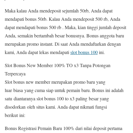
Maka kalau Anda mendeposit sejumlah 50rb, Anda dapat
mendapati bonus 50rb. Kalau Anda mendeposit 500 rb, Anda
dapat mendapati bonus 500 rb . Maka, kian tinggi jumlah deposit
Anda, semakin bertambah besar bonusnya. Bonus anggota baru
merupakan promo instant. Di saat Anda mendaftarkan dengan
kami, Anda dapat lekas mendapati
slot bonus 100
ini.
Slot Bonus New Member 100% TO x3 Tanpa Potongan
Terpercaya
Slot bonus new member merupakan promo baru yang
luar biasa yang cuma siap untuk pemain baru. Bonus ini adalah
satu diantaranya slot bonus 100 to x3 paling besar yang
disodorkan oleh situs kami. Anda dapat nikmati fungsi
berikut ini:
Bonus Registrasi Pemain Baru 100% dari nilai deposit pertama