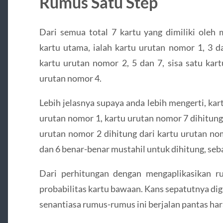
Rumus Satu Step
Dari semua total 7 kartu yang dimiliki oleh 
kartu utama, ialah kartu urutan nomor 1, 3 d
kartu urutan nomor 2, 5 dan 7, sisa satu kartu
urutan nomor 4.
Lebih jelasnya supaya anda lebih mengerti, kar
urutan nomor 1, kartu urutan nomor 7 dihitung
urutan nomor 2 dihitung dari kartu urutan no
dan 6 benar-benar mustahil untuk dihitung, seba
Dari perhitungan dengan mengaplikasikan ru
probabilitas kartu bawaan. Kans sepatutnya diga
senantiasa rumus-rumus ini berjalan pantas ha