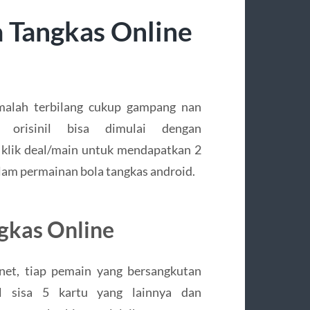
 Tangkas Online
alah terbilang cukup gampang nan
 orisinil bisa dimulai dengan
 klik deal/main untuk mendapatkan 2
alam permainan bola tangkas android.
gkas Online
 net, tiap pemain yang bersangkutan
 sisa 5 kartu yang lainnya dan