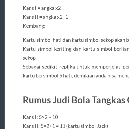
Kans I = angka x2
Kans II = angka x2+1
Kembang:
Kartu simbol hati dan kartu simbol sekop akan 
Kartu simbol keriting dan kartu simbol berli
sekop
Sebagai sedikit replika untuk memperjelas p
kartu bersimbol 5 hati, demikian anda bisa men
Rumus Judi Bola Tangkas 
Kans I: 5×2 = 10
Kans II: 5×2+1 = 11 (kartu simbol Jack)