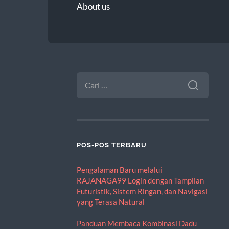
About us
CARI
UNTUK:
POS-POS TERBARU
Pengalaman Baru melalui
RAJANAGA99 Login dengan Tampilan
Futuristik, Sistem Ringan, dan Navigasi
yang Terasa Natural
Panduan Membaca Kombinasi Dadu