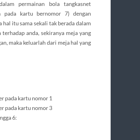
dalam permainan bola tangkasnet
ya pada kartu bernomor 7) dengan
 hal itu sama sekali tak berada dalam
 terhadap anda, sekiranya meja yang
an, maka keluarlah dari meja hal yang
er pada kartu nomor 1
er pada kartu nomor 3
ngga 6: