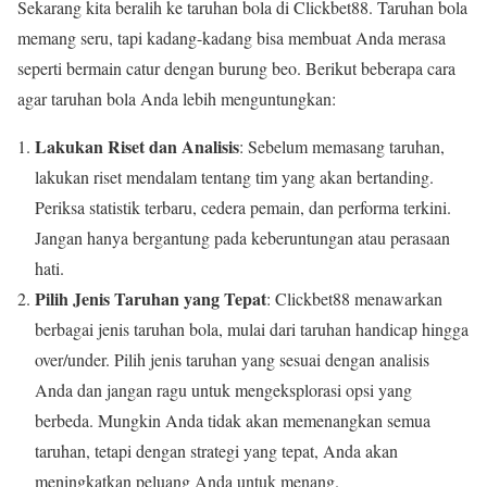
Sekarang kita beralih ke taruhan bola di Clickbet88. Taruhan bola
memang seru, tapi kadang-kadang bisa membuat Anda merasa
seperti bermain catur dengan burung beo. Berikut beberapa cara
agar taruhan bola Anda lebih menguntungkan:
Lakukan Riset dan Analisis
: Sebelum memasang taruhan,
lakukan riset mendalam tentang tim yang akan bertanding.
Periksa statistik terbaru, cedera pemain, dan performa terkini.
Jangan hanya bergantung pada keberuntungan atau perasaan
hati.
Pilih Jenis Taruhan yang Tepat
: Clickbet88 menawarkan
berbagai jenis taruhan bola, mulai dari taruhan handicap hingga
over/under. Pilih jenis taruhan yang sesuai dengan analisis
Anda dan jangan ragu untuk mengeksplorasi opsi yang
berbeda. Mungkin Anda tidak akan memenangkan semua
taruhan, tetapi dengan strategi yang tepat, Anda akan
meningkatkan peluang Anda untuk menang.