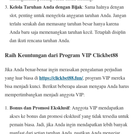
Kelola Taruhan Anda dengan Bijak
: Sama halnya dengan
slot, penting untuk mengelola anggaran taruhan Anda. Jangan
terlalu serakah dan memasang taruhan besar hanya karena
Anda baru saja memenangkan taruhan kecil. Tetaplah disiplin
dan ikuti rencana taruhan Anda.
Raih Keuntungan dari Program VIP Clickbet88
Jika Anda benar-benar ingin merasakan pengalaman perjudian
https://clickbet88.fun/
yang luar biasa di
, program VIP mereka
bisa menjadi kunci. Berikut beberapa alasan mengapa Anda harus
mempertimbangkan menjadi anggota VIP:
Bonus dan Promosi Eksklusif
: Anggota VIP mendapatkan
akses ke bonus dan promosi eksklusif yang tidak tersedia untuk
pemain biasa. Jadi, jika Anda ingin mendapatkan lebih banyak
manfaat dari setiap taruhan Anda, pastikan Anda mengejar