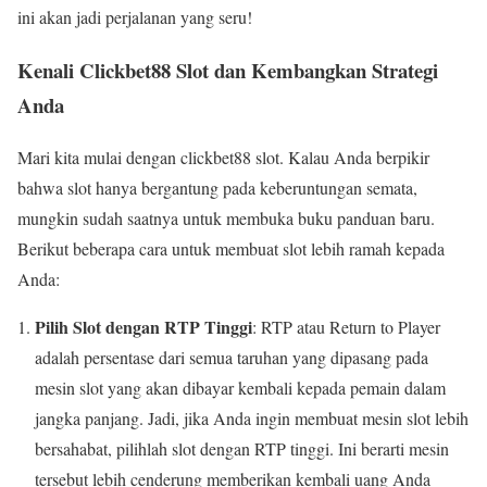
ini akan jadi perjalanan yang seru!
Kenali Clickbet88 Slot dan Kembangkan Strategi
Anda
Mari kita mulai dengan clickbet88 slot. Kalau Anda berpikir
bahwa slot hanya bergantung pada keberuntungan semata,
mungkin sudah saatnya untuk membuka buku panduan baru.
Berikut beberapa cara untuk membuat slot lebih ramah kepada
Anda:
Pilih Slot dengan RTP Tinggi
: RTP atau Return to Player
adalah persentase dari semua taruhan yang dipasang pada
mesin slot yang akan dibayar kembali kepada pemain dalam
jangka panjang. Jadi, jika Anda ingin membuat mesin slot lebih
bersahabat, pilihlah slot dengan RTP tinggi. Ini berarti mesin
tersebut lebih cenderung memberikan kembali uang Anda