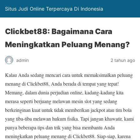
Situs Judi Online Terpercaya Di Indonesia
Clickbet88: Bagaimana Cara
Meningkatkan Peluang Menang?
admin
2 tahun ago
Kalau Anda sedang mencari cara untuk memaksimalkan peluang
menang di Clickbet88, Anda berada di tempat yang tepat!
Memang, dalam dunia perjudian online, kadang-kadang kita
merasa seperti berjuang melawan mesin slot yang sedang
berkeinginan kuat untuk tidak memberikan jackpot atau tim bola
yang tiba-tiba melawan hukum fisika. Tapi jangan khawatir, kami
punya beberapa tips dan trik yang bisa membantu Anda
meningkatkan peluang menang di Clickbet88. Siap-siap, karena