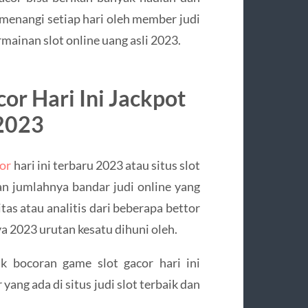
imenangi setiap hari oleh member judi
rmainan slot online uang asli 2023.
or Hari Ini Jackpot
 2023
cor
hari ini terbaru 2023 atau situs slot
n jumlahnya bandar judi online yang
tas atau analitis dari beberapa bettor
ya 2023 urutan kesatu dihuni oleh.
k bocoran game slot gacor hari ini
ang ada di situs judi slot terbaik dan