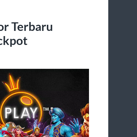
or Terbaru
ckpot