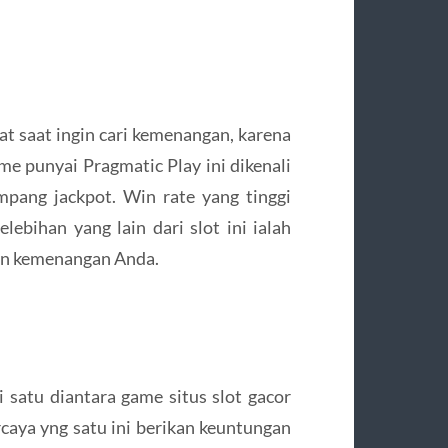
at saat ingin cari kemenangan, karena
me punyai Pragmatic Play ini dikenali
mpang jackpot. Win rate yang tinggi
lebihan yang lain dari slot ini ialah
kan kemenangan Anda.
satu diantara game situs slot gacor
ercaya yng satu ini berikan keuntungan