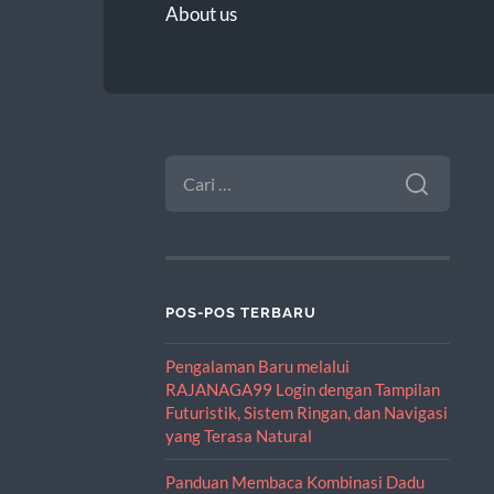
About us
CARI
UNTUK:
POS-POS TERBARU
Pengalaman Baru melalui
RAJANAGA99 Login dengan Tampilan
Futuristik, Sistem Ringan, dan Navigasi
yang Terasa Natural
Panduan Membaca Kombinasi Dadu