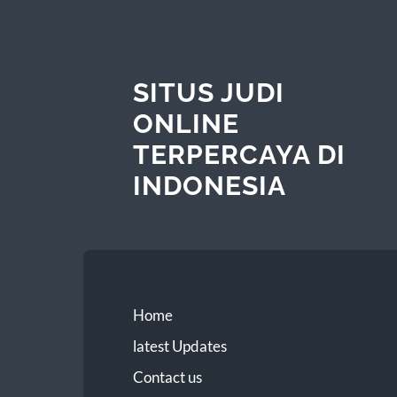
SITUS JUDI
ONLINE
TERPERCAYA DI
INDONESIA
Home
latest Updates
Contact us