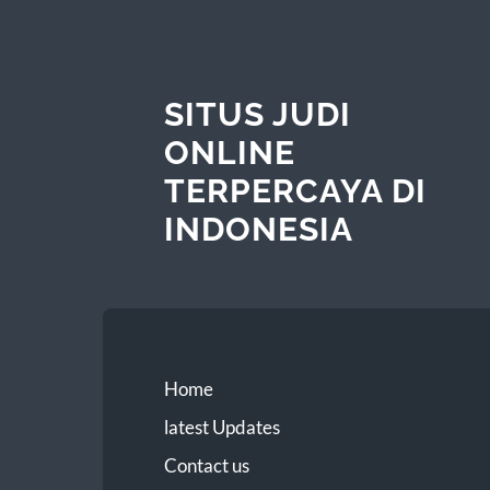
SITUS JUDI
ONLINE
TERPERCAYA DI
INDONESIA
Home
latest Updates
Contact us