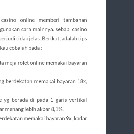
casino online memberi tambahan
gunakan cara mainnya. sebab, casino
rjudi tidak jelas. Berikut, adalah tips
gkau cobalah pada :
ada meja rolet online memakai bayaran
yang berdekatan memakai bayaran 18x,
e yg berada di pada 1 garis vertikal
ar menang lebih akbar 8,1%.
 berdekatan memakai bayaran 9x, kadar