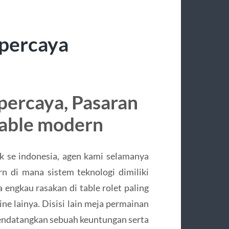
rpercaya
rpercaya, Pasaran
Table modern
ik se indonesia, agen kami selamanya
n di mana sistem teknologi dimiliki
 engkau rasakan di table rolet paling
ine lainya. Disisi lain meja permainan
endatangkan sebuah keuntungan serta