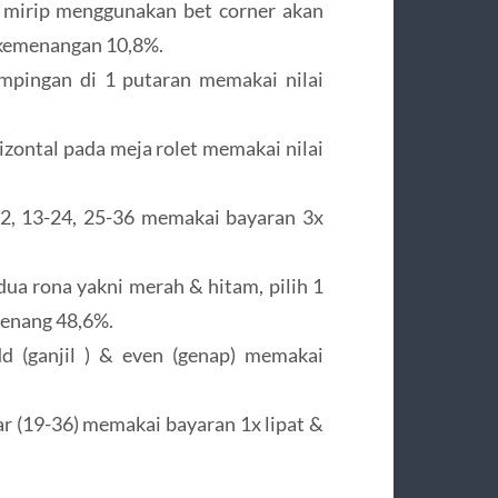
 mirip menggunakan bet corner akan
ar kemenangan 10,8%.
ampingan di 1 putaran memakai nilai
rizontal pada meja rolet memakai nilai
-12, 13-24, 25-36 memakai bayaran 3x
 dua rona yakni merah & hitam, pilih 1
menang 48,6%.
dd (ganjil ) & even (genap) memakai
sar (19-36) memakai bayaran 1x lipat &