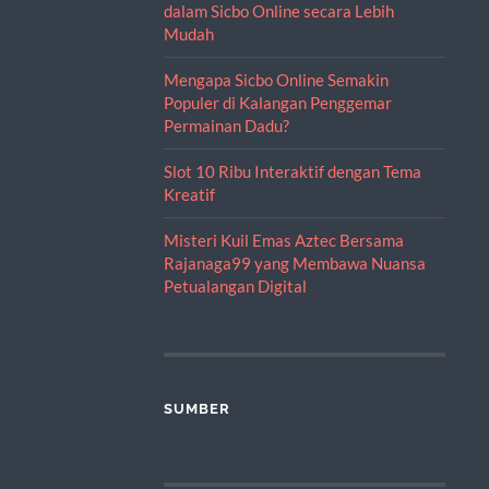
dalam Sicbo Online secara Lebih
Mudah
Mengapa Sicbo Online Semakin
Populer di Kalangan Penggemar
Permainan Dadu?
Slot 10 Ribu Interaktif dengan Tema
Kreatif
Misteri Kuil Emas Aztec Bersama
Rajanaga99 yang Membawa Nuansa
Petualangan Digital
SUMBER