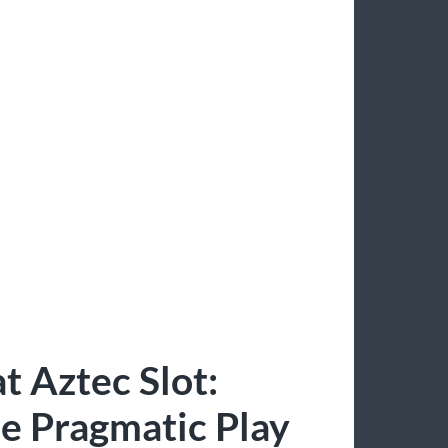
 Aztec Slot:
e Pragmatic Play