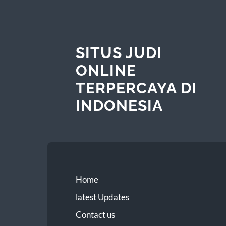
SITUS JUDI
ONLINE
TERPERCAYA DI
INDONESIA
Home
latest Updates
Contact us