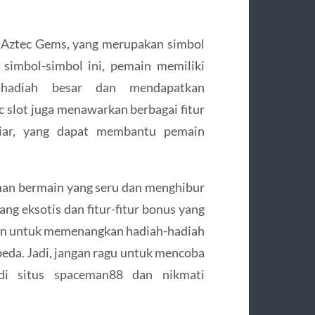
ah Aztec Gems, yang merupakan simbol
simbol-simbol ini, pemain memiliki
-hadiah besar dan mendapatkan
c slot juga menawarkan berbagai fitur
 liar, yang dapat membantu pemain
man bermain yang seru dan menghibur
ng eksotis dan fitur-fitur bonus yang
an untuk memenangkan hadiah-hadiah
eda. Jadi, jangan ragu untuk mencoba
di situs spaceman88 dan nikmati