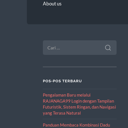
About us
CARI
UNTUK:
POS-POS TERBARU
Pengalaman Baru melalui
RAJANAGA99 Login dengan Tampilan
Futuristik, Sistem Ringan, dan Navigasi
yang Terasa Natural
Panduan Membaca Kombinasi Dadu