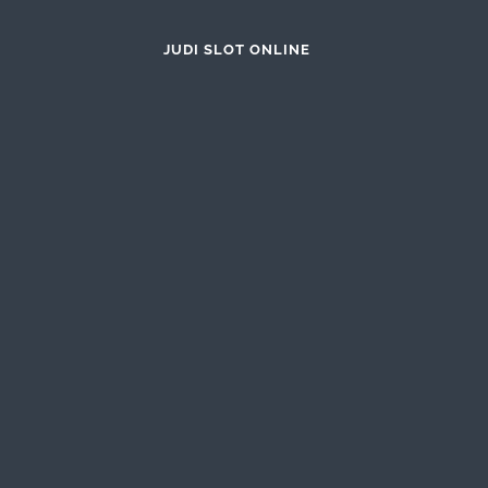
JUDI SLOT ONLINE