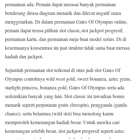
permainan ada. Pemain dapat merasai banyak permainan
benderang dirasa diagram menarik dan dilecut negatif suara
menggetarkan. Di dalam permainan Gates Of Olympus online,
pemain dapat terasa pilihan slot classic,slot jackpot progresif,
permainan kartu, dan permainan meja buat model serius. Di di
kesemuanya konsentrasi ini jual struktur tidak sama buat merasa
hadiah dan jackpot.
Sejumlah permainan slot terkenal di situs judi slot Gates Of
Olympus contohnya wild west gold, sweet bonanza, aztec gems,
starlight princess, bonanza gold, Gates Of Olympus serta ada
sedemikian banyak yang lain. Slot classic ini tawarkan bonus
menarik seperti perputaran gratis (freespin), pengganda (ganda
chance), serta belantara (wild slot) bisa menolong kamu
memperoleh kemenangan hadiah besar. Untuk mereka cari
kemenangan selebih besar, slot jackpot progresif seperti aztec