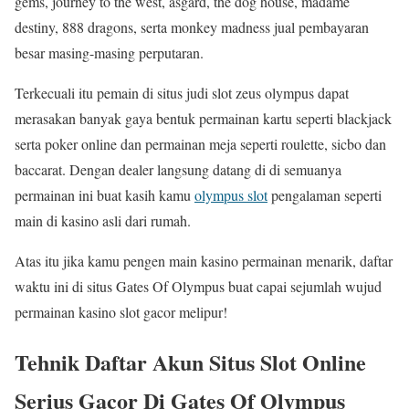
gems, journey to the west, asgard, the dog house, madame
destiny, 888 dragons, serta monkey madness jual pembayaran
besar masing-masing perputaran.
Terkecuali itu pemain di situs judi slot zeus olympus dapat
merasakan banyak gaya bentuk permainan kartu seperti blackjack
serta poker online dan permainan meja seperti roulette, sicbo dan
baccarat. Dengan dealer langsung datang di di semuanya
permainan ini buat kasih kamu
olympus slot
pengalaman seperti
main di kasino asli dari rumah.
Atas itu jika kamu pengen main kasino permainan menarik, daftar
waktu ini di situs Gates Of Olympus buat capai sejumlah wujud
permainan kasino slot gacor melipur!
Tehnik Daftar Akun Situs Slot Online
Serius Gacor Di Gates Of Olympus