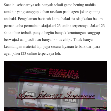
Saat ini sebenarnya ada banyak sekali game betting mobile
terakhir yang sanggup kalian rasakan pada agen joker gaming
android. Pengalaman bertaruh kamu bakal sia-sia jikalau belum
pernah coba permainan slotjoker123 online terpercaya. Joker123
slot online terbaik punyai begitu banyak keuntungan sanggup
berwujud uang asli atau hanya bonus chips. Tidak hanya
keuntungan material tapi juga secara layanan terbaik dari para
agen joker123 online terpercaya loh.