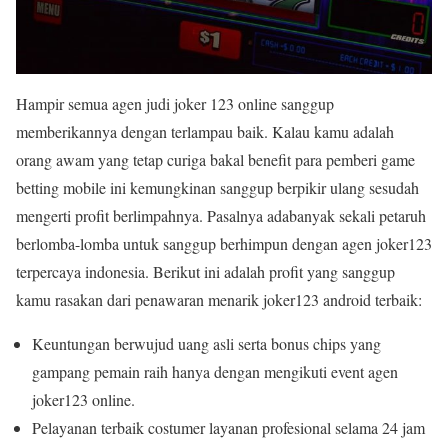
Hampir semua agen judi joker 123 online sanggup
memberikannya dengan terlampau baik. Kalau kamu adalah
orang awam yang tetap curiga bakal benefit para pemberi game
betting mobile ini kemungkinan sanggup berpikir ulang sesudah
mengerti profit berlimpahnya. Pasalnya adabanyak sekali petaruh
berlomba-lomba untuk sanggup berhimpun dengan agen joker123
terpercaya indonesia. Berikut ini adalah profit yang sanggup
kamu rasakan dari penawaran menarik joker123 android terbaik:
Keuntungan berwujud uang asli serta bonus chips yang
gampang pemain raih hanya dengan mengikuti event agen
joker123 online.
Pelayanan terbaik costumer layanan profesional selama 24 jam