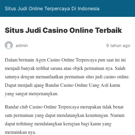
Situs Judi Online Terpercaya Di Indonesia
Situs Judi Casino Online Terbaik
admin
6 tahun ago
Dalam bermain Agen Casino Online Terpercaya pun saat ini ini
menjadi banyak terlihat sarana atau objek permainan nya. Salah
satunya dengan memanfaatkan permainan situs judi casino online.
Dapat menjadi ajang Bandar Casino Online Uang Asli kamu
yang sangat menyenangkan.
Bandar club Casino Online Terpercaya merupakan tidak benar
satu permainan yang dapat mendatangkan keuntungan. Namun
dapat terhitung mendatangkan kerugian bagi kamu yang
memainkan nya.