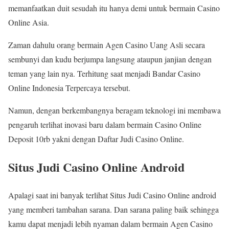
memanfaatkan duit sesudah itu hanya demi untuk bermain Casino
Online Asia.
Zaman dahulu orang bermain Agen Casino Uang Asli secara
sembunyi dan kudu berjumpa langsung ataupun janjian dengan
teman yang lain nya. Terhitung saat menjadi Bandar Casino
Online Indonesia Terpercaya tersebut.
Namun, dengan berkembangnya beragam teknologi ini membawa
pengaruh terlihat inovasi baru dalam bermain Casino Online
Deposit 10rb yakni dengan Daftar Judi Casino Online.
Situs Judi Casino Online Android
Apalagi saat ini banyak terlihat Situs Judi Casino Online android
yang memberi tambahan sarana. Dan sarana paling baik sehingga
kamu dapat menjadi lebih nyaman dalam bermain Agen Casino