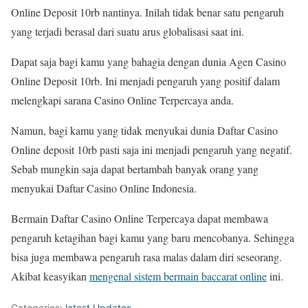
Online Deposit 10rb nantinya. Inilah tidak benar satu pengaruh
yang terjadi berasal dari suatu arus globalisasi saat ini.
Dapat saja bagi kamu yang bahagia dengan dunia Agen Casino
Online Deposit 10rb. Ini menjadi pengaruh yang positif dalam
melengkapi sarana Casino Online Terpercaya anda.
Namun, bagi kamu yang tidak menyukai dunia Daftar Casino
Online deposit 10rb pasti saja ini menjadi pengaruh yang negatif.
Sebab mungkin saja dapat bertambah banyak orang yang
menyukai Daftar Casino Online Indonesia.
Bermain Daftar Casino Online Terpercaya dapat membawa
pengaruh ketagihan bagi kamu yang baru mencobanya. Sehingga
bisa juga membawa pengaruh rasa malas dalam diri seseorang.
Akibat keasyikan
mengenal sistem bermain baccarat online
ini.
Categories:
latest Updates