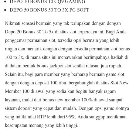
DEPO 10 BONUS 10 CQ9 GAMING
DEPO 50 BONUS 50 TO 3X PG SOFT
Nikmati sensasi bermain yang tak terlupakan dengan dengan
Depo 20 Bonus 30 To 5x di situs slot terpercaya ini. Bagi Anda
penggemar permainan slot, tersedia opsi bermain yang lebih
ringan dan menarik dengan dengan tersedia permainan slot bonus
100 to 3x, di mana situs ini menawarkan berlimpahnya hadiah di
di dalam bentuk bonus jackpot slot senilai ratusan juta rupiah.
Selain itu, bagi para member yang berharap bermain game slot
dengan dengan deposit 100 ribu, bergabunglah di situs Slot New
Member 100 di awal yang sedia kan begitu banyak ragam
layanan, mulai dari bonus new member 100% di awal sampai
sistem deposit yang cepat dan mudah. Dengan opsi game slotnya
yang miliki nilai RTP lebih dari 95%, Anda sanggup menikmati
kesempatan menang yang lebih tinggi.