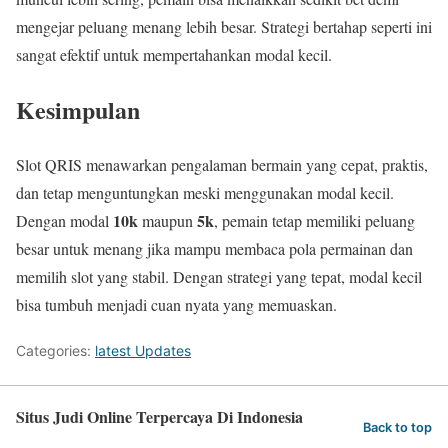
mengejar peluang menang lebih besar. Strategi bertahap seperti ini
sangat efektif untuk mempertahankan modal kecil.
Kesimpulan
Slot QRIS menawarkan pengalaman bermain yang cepat, praktis,
dan tetap menguntungkan meski menggunakan modal kecil.
10k
5k
Dengan modal
maupun
, pemain tetap memiliki peluang
besar untuk menang jika mampu membaca pola permainan dan
memilih slot yang stabil. Dengan strategi yang tepat, modal kecil
bisa tumbuh menjadi cuan nyata yang memuaskan.
Categories:
latest Updates
Situs Judi Online Terpercaya Di Indonesia
Back to top