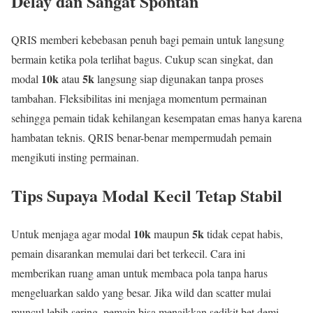
Delay dan Sangat Spontan
QRIS memberi kebebasan penuh bagi pemain untuk langsung
bermain ketika pola terlihat bagus. Cukup scan singkat, dan
10k
5k
modal
atau
langsung siap digunakan tanpa proses
tambahan. Fleksibilitas ini menjaga momentum permainan
sehingga pemain tidak kehilangan kesempatan emas hanya karena
hambatan teknis. QRIS benar-benar mempermudah pemain
mengikuti insting permainan.
Tips Supaya Modal Kecil Tetap Stabil
10k
5k
Untuk menjaga agar modal
maupun
tidak cepat habis,
pemain disarankan memulai dari bet terkecil. Cara ini
memberikan ruang aman untuk membaca pola tanpa harus
mengeluarkan saldo yang besar. Jika wild dan scatter mulai
muncul lebih sering, pemain bisa menaikkan sedikit bet demi