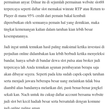
permainan anyar. Diluar itu di sejumlah permainan website slot88
terpercaya seperti daftar slot memakai winrate RTP atau Return to
Player di mana 95% credit dari pemain bakal kembali
diperebutkan oleh semuanya pemain hal yang demikian, maka
tingkat kemenangan kalian dalam taruhan kian lebih besar
kesempatannya.
Jadi ingat untuk temukan hasil paling maksimal ketika investasi di
perjudian online didambakan kau lebih berbudi ketika menyeleksi
bandar, hanya sebab di bandar dewa slot pulsa atau broker judi
terpercaya lah Anda temukan agunan pembayaran berapa saja
akan dibayar segera. Seperti pada kita sudah capek-capek taruhan
serta menjadi jawara beberapa besar uang melainkan tidak bisa
diambil alias bandarnya melarikan diri, pasti benar-benar jengkel
sekali kan. Nach untuk itu cukup daftar account bersama website
judi slot bet kecil hadiah besar serta bersatulah dengan komune
judi online paling aman.