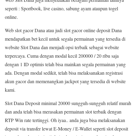
seperti : Sportbook, live casino, sabung ayam ataupun togel
online.
Web slot gacor Dana atau judi slot gacor online deposit Dana
mendapatkan bet kecil untuk segala permainan yang tersedia di
website Slot Dana dan menjadi opsi terbaik sebagai website
terpercaya. Cuma dengan modal kecil 200000 / 20 ribu saja
dengan 1 ID optimis telah bisa mainkan segala permainan yang
ada. Dengan modal sedikit, telah bisa melaksanakan registrasi
akun gacor dan memenangkan jackpot yang tersedia di website
kami.
Slot Dana Deposit minimal 20000 sungguh-sungguh relatif murah
dan anda telah bisa merasakan permainan slot terbaik dengan
RTP Win rate tertinggi. Oh iyaa.. anda juga bisa melaksanakan
deposit via transfer lewat E-Money / E-Wallet seperti slot deposit