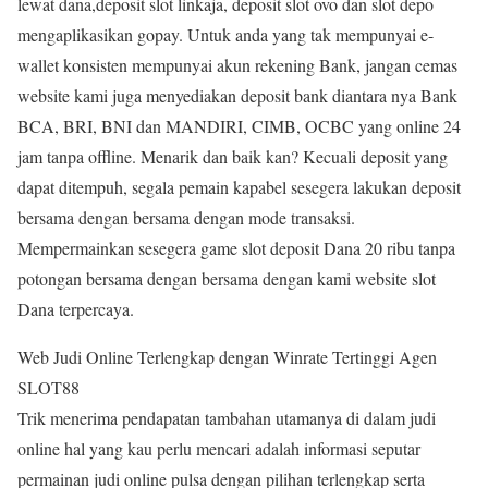
lewat dana,deposit slot linkaja, deposit slot ovo dan slot depo
mengaplikasikan gopay. Untuk anda yang tak mempunyai e-
wallet konsisten mempunyai akun rekening Bank, jangan cemas
website kami juga menyediakan deposit bank diantara nya Bank
BCA, BRI, BNI dan MANDIRI, CIMB, OCBC yang online 24
jam tanpa offline. Menarik dan baik kan? Kecuali deposit yang
dapat ditempuh, segala pemain kapabel sesegera lakukan deposit
bersama dengan bersama dengan mode transaksi.
Mempermainkan sesegera game slot deposit Dana 20 ribu tanpa
potongan bersama dengan bersama dengan kami website slot
Dana terpercaya.
Web Judi Online Terlengkap dengan Winrate Tertinggi Agen
SLOT88
Trik menerima pendapatan tambahan utamanya di dalam judi
online hal yang kau perlu mencari adalah informasi seputar
permainan judi online pulsa dengan pilihan terlengkap serta