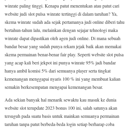
winrate paling tinggi. Kenapa patut menentukan atau patut cari
website judi slot pulsa winrate tertinggi di dalam taruhan? Ya,
skema winrate sudah ada sejak pertamanya judi online diberi tahu
bertahun-tahun lalu, melainkan dengan sejajar tehnologi maka
winrate dapat dipastikan oleh agen judi online. Di mana sebuah
bandar besar yang sudah punya rekam jejak baik akan memakai
skema permainan benar-benar fair play. Seperti website slot pulsa
yang acap kali beri jekpot ini punya winrate 95% jadi bandar
hanya ambil komisi 5% dari semuanya player serta tingkat
kemenangan menggapai nyaris 100 % ini yang membuat kalian
semakin berkesempatan mengapai kemenangan besar.
Ada sekian banyak hal menarik sewaktu kau masuk ke dunia
website slot terupdate 2023 bonus 100 ini, salah satunya akan
tersuguh pada suatu basis untuk mainkan semuanya permainan
taruhan tanpa patut berbeda-beda login setiap berharap coba