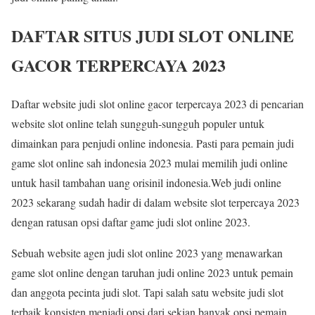
DAFTAR SITUS JUDI SLOT ONLINE
GACOR TERPERCAYA 2023
Daftar website judi slot online gacor terpercaya 2023 di pencarian
website slot online telah sungguh-sungguh populer untuk
dimainkan para penjudi online indonesia. Pasti para pemain judi
game slot online sah indonesia 2023 mulai memilih judi online
untuk hasil tambahan uang orisinil indonesia.Web judi online
2023 sekarang sudah hadir di dalam website slot terpercaya 2023
dengan ratusan opsi daftar game judi slot online 2023.
Sebuah website agen judi slot online 2023 yang menawarkan
game slot online dengan taruhan judi online 2023 untuk pemain
dan anggota pecinta judi slot. Tapi salah satu website judi slot
terbaik konsisten menjadi opsi dari sekian banyak opsi pemain