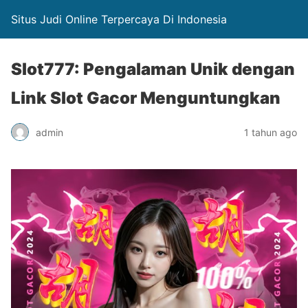
Situs Judi Online Terpercaya Di Indonesia
Slot777: Pengalaman Unik dengan
Link Slot Gacor Menguntungkan
admin
1 tahun ago