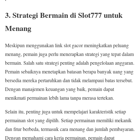
3. Strategi Bermain di Slot777 untuk
Menang
Meskipun menggunakan link slot gacor meningkatkan peluang
menang, pemain juga perlu menerapkan strategi yang tepat dalam
bermain. Salah satu strategi penting adalah pengelolaan anggaran.
Pemain sebaiknya menetapkan batasan berapa banyak uang yang
bersedia mereka pertaruhkan dan tidak melampaui batas tersebut.
Dengan manajemen keuangan yang baik, pemain dapat
menikmati permainan lebih lama tanpa merasa tertekan.
Selain itu, penting juga untuk mempelajari karakteristik setiap
permainan slot yang dipilih. Setiap permainan memiliki mekanik
dan fitur berbeda, termasuk cara menang dan jumlah pembayaran.
Dengan memahami cara kerja permainan, pemain dapat