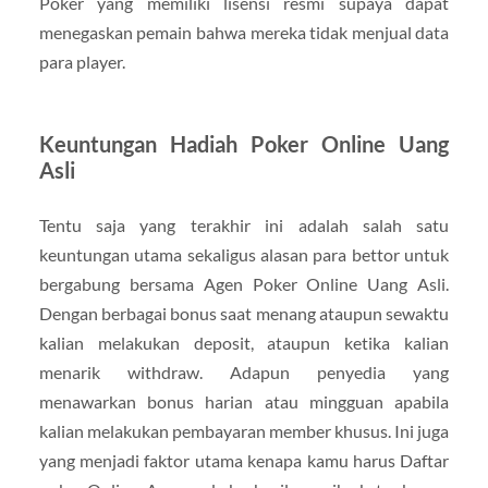
Poker yang memiliki lisensi resmi supaya dapat
menegaskan pemain bahwa mereka tidak menjual data
para player.
Keuntungan Hadiah Poker Online Uang
Asli
Tentu saja yang terakhir ini adalah salah satu
keuntungan utama sekaligus alasan para bettor untuk
bergabung bersama Agen Poker Online Uang Asli.
Dengan berbagai bonus saat menang ataupun sewaktu
kalian melakukan deposit, ataupun ketika kalian
menarik withdraw. Adapun penyedia yang
menawarkan bonus harian atau mingguan apabila
kalian melakukan pembayaran member khusus. Ini juga
yang menjadi faktor utama kenapa kamu harus Daftar