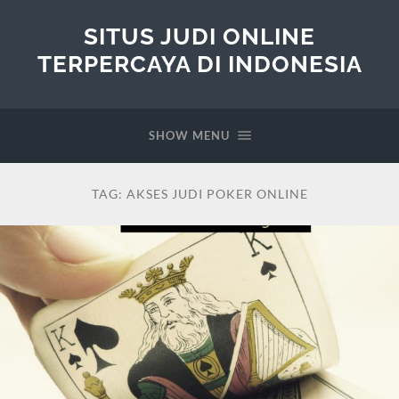
SITUS JUDI ONLINE
TERPERCAYA DI INDONESIA
SHOW MENU
TAG:
AKSES JUDI POKER ONLINE