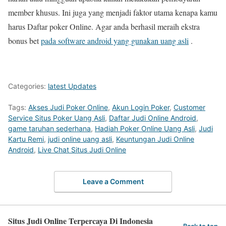
member khusus. Ini juga yang menjadi faktor utama kenapa kamu
harus Daftar poker Online. Agar anda berhasil meraih ekstra
bonus bet
pada software android yang gunakan uang asli
.
Categories:
latest Updates
Tags:
Akses Judi Poker Online
,
Akun Login Poker
,
Customer
Service Situs Poker Uang Asli
,
Daftar Judi Online Android
,
game taruhan sederhana
,
Hadiah Poker Online Uang Asli
,
Judi
Kartu Remi
,
judi online uang asli
,
Keuntungan Judi Online
Android
,
Live Chat Situs Judi Online
Leave a Comment
Situs Judi Online Terpercaya Di Indonesia