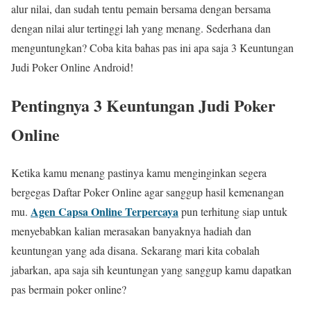
alur nilai, dan sudah tentu pemain bersama dengan bersama
dengan nilai alur tertinggi lah yang menang. Sederhana dan
menguntungkan? Coba kita bahas pas ini apa saja 3 Keuntungan
Judi Poker Online Android!
Pentingnya 3 Keuntungan Judi Poker
Online
Ketika kamu menang pastinya kamu menginginkan segera
bergegas Daftar Poker Online agar sanggup hasil kemenangan
Agen Capsa Online Terpercaya
mu.
pun terhitung siap untuk
menyebabkan kalian merasakan banyaknya hadiah dan
keuntungan yang ada disana. Sekarang mari kita cobalah
jabarkan, apa saja sih keuntungan yang sanggup kamu dapatkan
pas bermain poker online?