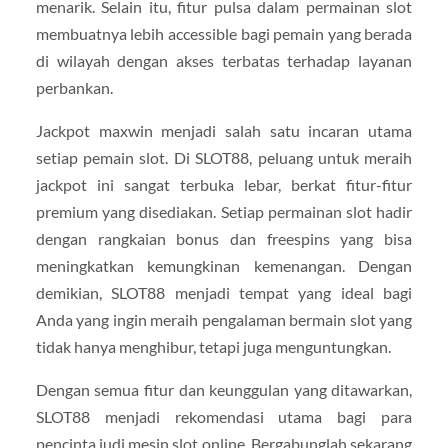
menarik. Selain itu, fitur pulsa dalam permainan slot
membuatnya lebih accessible bagi pemain yang berada
di wilayah dengan akses terbatas terhadap layanan
perbankan.
Jackpot maxwin menjadi salah satu incaran utama
setiap pemain slot. Di SLOT88, peluang untuk meraih
jackpot ini sangat terbuka lebar, berkat fitur-fitur
premium yang disediakan. Setiap permainan slot hadir
dengan rangkaian bonus dan freespins yang bisa
meningkatkan kemungkinan kemenangan. Dengan
demikian, SLOT88 menjadi tempat yang ideal bagi
Anda yang ingin meraih pengalaman bermain slot yang
tidak hanya menghibur, tetapi juga menguntungkan.
Dengan semua fitur dan keunggulan yang ditawarkan,
SLOT88 menjadi rekomendasi utama bagi para
pencinta judi mesin slot online. Bergabunglah sekarang