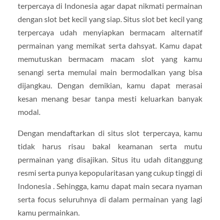
terpercaya di Indonesia agar dapat nikmati permainan
dengan slot bet kecil yang siap. Situs slot bet kecil yang
terpercaya udah menyiapkan bermacam alternatif
permainan yang memikat serta dahsyat. Kamu dapat
memutuskan bermacam macam slot yang kamu
senangi serta memulai main bermodalkan yang bisa
dijangkau. Dengan demikian, kamu dapat merasai
kesan menang besar tanpa mesti keluarkan banyak
modal.
Dengan mendaftarkan di situs slot terpercaya, kamu
tidak harus risau bakal keamanan serta mutu
permainan yang disajikan. Situs itu udah ditanggung
resmi serta punya kepopularitasan yang cukup tinggi di
Indonesia . Sehingga, kamu dapat main secara nyaman
serta focus seluruhnya di dalam permainan yang lagi
kamu permainkan.