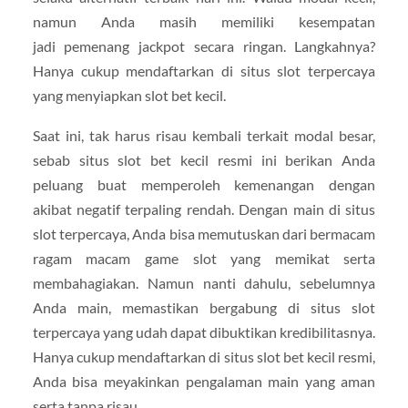
namun Anda masih memiliki kesempatan
jadi pemenang jackpot secara ringan. Langkahnya?
Hanya cukup mendaftarkan di situs slot terpercaya
yang menyiapkan slot bet kecil.
Saat ini, tak harus risau kembali terkait modal besar,
sebab situs slot bet kecil resmi ini berikan Anda
peluang buat memperoleh kemenangan dengan
akibat negatif terpaling rendah. Dengan main di situs
slot terpercaya, Anda bisa memutuskan dari bermacam
ragam macam game slot yang memikat serta
membahagiakan. Namun nanti dahulu, sebelumnya
Anda main, memastikan bergabung di situs slot
terpercaya yang udah dapat dibuktikan kredibilitasnya.
Hanya cukup mendaftarkan di situs slot bet kecil resmi,
Anda bisa meyakinkan pengalaman main yang aman
serta tanpa risau.