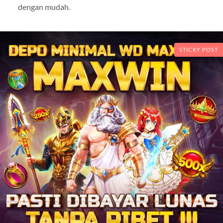
dengan mudah.
STICKY POST