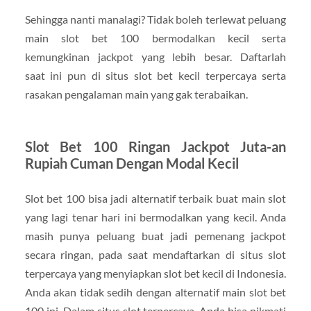
Sehingga nanti manalagi? Tidak boleh terlewat peluang
main slot bet 100 bermodalkan kecil serta
kemungkinan jackpot yang lebih besar. Daftarlah
saat ini pun di situs slot bet kecil terpercaya serta
rasakan pengalaman main yang gak terabaikan.
Slot Bet 100 Ringan Jackpot Juta-an
Rupiah Cuman Dengan Modal Kecil
Slot bet 100 bisa jadi alternatif terbaik buat main slot
yang lagi tenar hari ini bermodalkan yang kecil. Anda
masih punya peluang buat jadi pemenang jackpot
secara ringan, pada saat mendaftarkan di situs slot
terpercaya yang menyiapkan slot bet kecil di Indonesia.
Anda akan tidak sedih dengan alternatif main slot bet
100 ini. Dalam situs slot terpercaya, Anda bisa nikmati