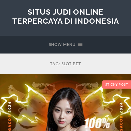
SITUS JUDI ONLINE
TERPERCAYA DI INDONESIA
SHOW MENU
TAG:
SLOT BET
STICKY POST