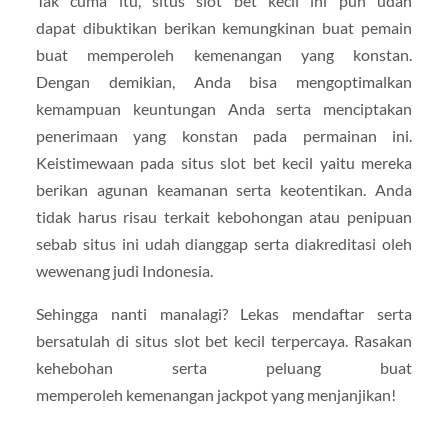
Tak cuma itu, situs slot bet kecil ini pun udah
dapat dibuktikan berikan kemungkinan buat pemain
buat memperoleh kemenangan yang konstan.
Dengan demikian, Anda bisa mengoptimalkan
kemampuan keuntungan Anda serta menciptakan
penerimaan yang konstan pada permainan ini.
Keistimewaan pada situs slot bet kecil yaitu mereka
berikan agunan keamanan serta keotentikan. Anda
tidak harus risau terkait kebohongan atau penipuan
sebab situs ini udah dianggap serta diakreditasi oleh
wewenang judi Indonesia.
Sehingga nanti manalagi? Lekas mendaftar serta
bersatulah di situs slot bet kecil terpercaya. Rasakan
kehebohan serta peluang buat
memperoleh kemenangan jackpot yang menjanjikan!