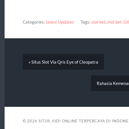
Categories:
latest Updates
Tags:
slot bet
,
slot bet 10
« Situs Slot Via Qris Eye of Cleopatra
Rahasia Kemenan
© 2026
SITUS JUDI ONLINE TERPERCAYA DI INDONE