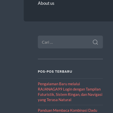
About us
CARI
UNTUK:
POS-POS TERBARU
Pengalaman Baru melalui
RAJANAGA99 Login dengan Tampilan
Futuristik, Sistem Ringan, dan Navigasi
yang Terasa Natural
Panduan Membaca Kombinasi Dadu