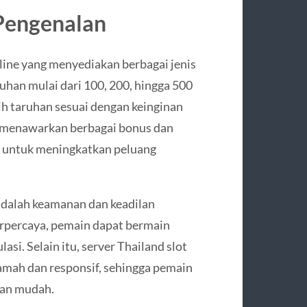
 Pengenalan
nline yang menyediakan berbagai jenis
uhan mulai dari 100, 200, hingga 500
h taruhan sesuai dengan keinginan
uga menawarkan berbagai bonus dan
 untuk meningkatkan peluang
 adalah keamanan dan keadilan
erpercaya, pemain dapat bermain
si. Selain itu, server Thailand slot
amah dan responsif, sehingga pemain
gan mudah.